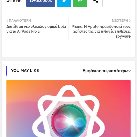
Facebook
Twi
Wh
ΠΑΛΑΙΌΤΕΡΗ
ΝΕΌΤΕΡΗ
Διατίθεται νέο υλικολογισμικό beta
iPhone: Η Apple προειδοποιεί τους
tter
atsa
για τα AirPods Pro 2
χρήστες της για πιθανές επιθέσεις
spyware
pp
YOU MAY LIKE
Εμφάνιση περισσότερων