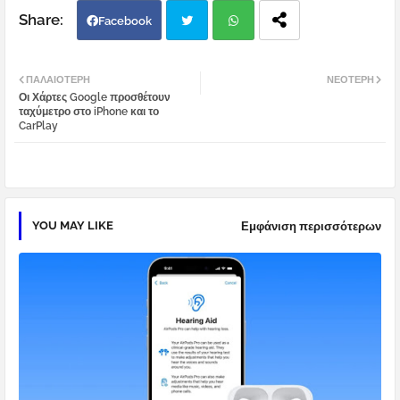
Facebook
Twi
Wh
ΠΑΛΑΙΌΤΕΡΗ
ΝΕΌΤΕΡΗ
Οι Χάρτες Google προσθέτουν
tter
atsa
ταχύμετρο στο iPhone και το
CarPlay
pp
YOU MAY LIKE
Εμφάνιση περισσότερων