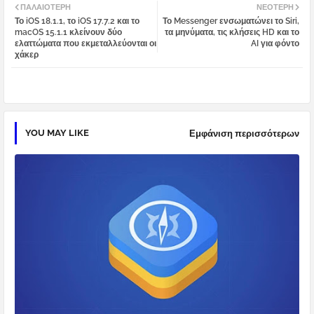
ΠΑΛΑΙΌΤΕΡΗ
ΝΕΌΤΕΡΗ
Το iOS 18.1.1, το iOS 17.7.2 και το
Το Messenger ενσωματώνει το Siri,
tter
atsa
macOS 15.1.1 κλείνουν δύο
τα μηνύματα, τις κλήσεις HD και το
ελαττώματα που εκμεταλλεύονται οι
AI για φόντο
χάκερ
pp
YOU MAY LIKE
Εμφάνιση περισσότερων