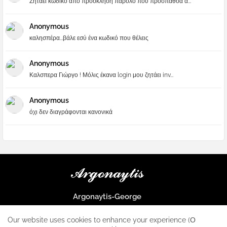
Ζηταει κωδικο απο προσκληση παρολο που προσπαθσα α...
Anonymous
καλησπέρα...βάλε εσύ ένα κωδικό που θέλεις
Anonymous
Καλσπερα Γιώργο ! Μόλις έκανα login μου ζητάει inv...
Anonymous
όχι δεν διαγράφονται κανονικά
Argonaytis-George
Μια μεγάλη παρέα που μαθαίνουμε τα πάντα για την Apple και ο
μοναδικός σταθμός για κάθε iphone
Our website uses cookies to enhance your experience (Ο