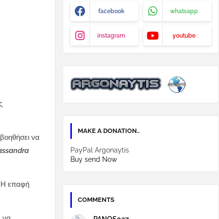
facebook
whatsapp
instagram
youtube
ς
MAKE A DONATION..
 βοηθήσει να
PayPal Argonaytis
Cassandra
Buy send Now
. Η επαφή
COMMENTS
α να