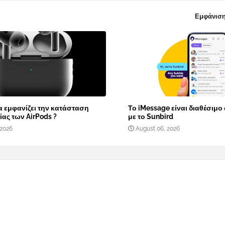
Εμφάνιση
α εμφανίζει την κατάσταση
Το iMessage είναι διαθέσιμο
ας των AirPods ?
με το Sunbird
 2026
August 06, 2026