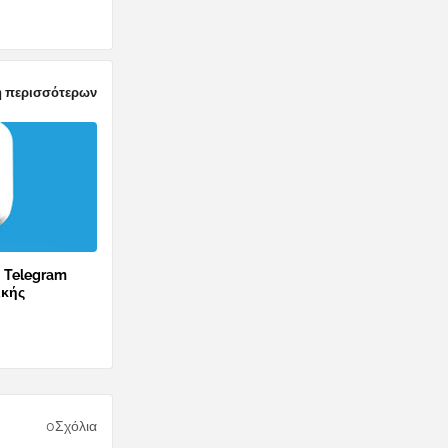
 περισσότερων
ο Telegram
ικής
0Σχόλια