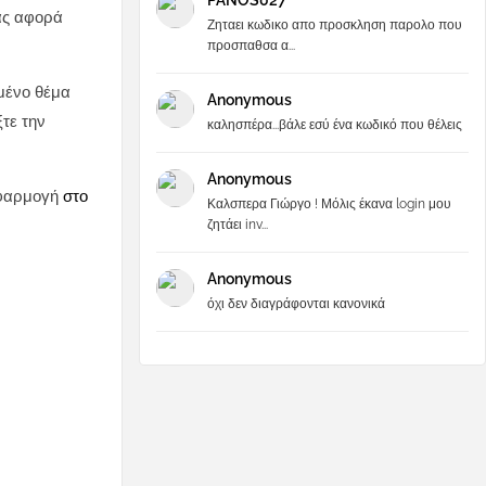
PANOS027
σας αφορά
Ζηταει κωδικο απο προσκληση παρολο που
προσπαθσα α...
μένο θέμα
Anonymous
τε την
καλησπέρα...βάλε εσύ ένα κωδικό που θέλεις
Anonymous
 εφαρμογή
στο
Καλσπερα Γιώργο ! Μόλις έκανα login μου
ζητάει inv...
Anonymous
όχι δεν διαγράφονται κανονικά