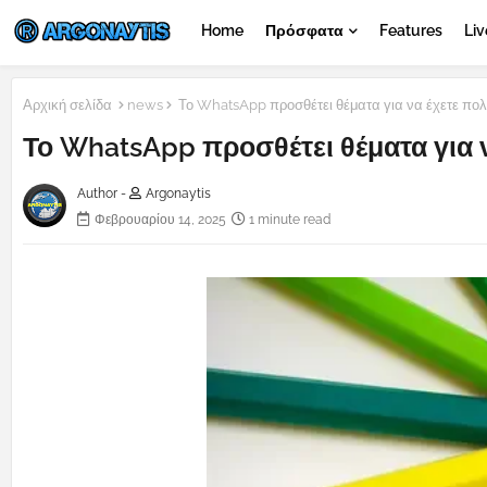
Home
Πρόσφατα
Features
Liv
Αρχική σελίδα
news
Το WhatsApp προσθέτει θέματα για να έχετε πολ
Το WhatsApp προσθέτει θέματα για 
Author -
Argonaytis
Φεβρουαρίου 14, 2025
1 minute read