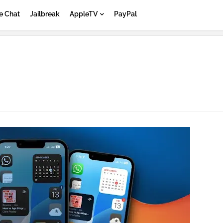
e Chat
Jailbreak
AppleTV
PayPal