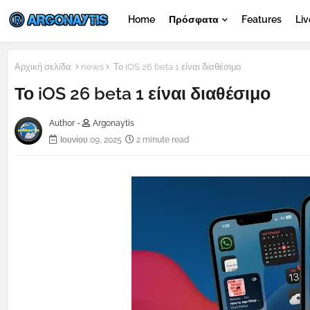
Home
Πρόσφατα
Features
Liv
Αρχική σελίδα
news
Το iOS 26 beta 1 είναι διαθέσιμο
Το iOS 26 beta 1 είναι διαθέσιμο
Author -
Argonaytis
Ιουνίου 09, 2025
2 minute read