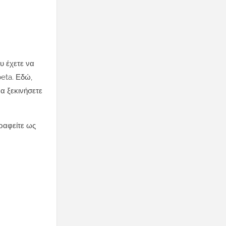
υ έχετε να
beta. Εδώ,
να ξεκινήσετε
ραφείτε ως