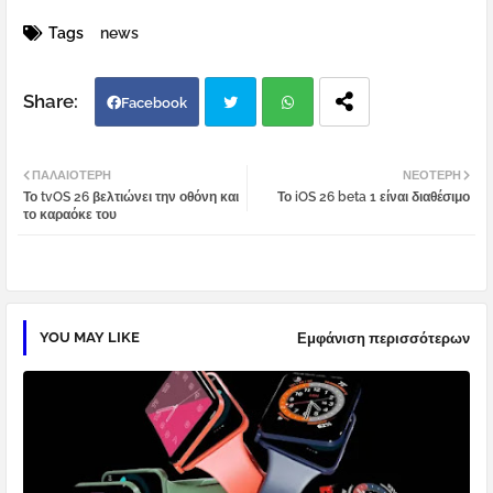
Tags
news
Facebook
Twi
Wh
ΠΑΛΑΙΌΤΕΡΗ
ΝΕΌΤΕΡΗ
Το tvOS 26 βελτιώνει την οθόνη και
Το iOS 26 beta 1 είναι διαθέσιμο
tter
atsa
το καραόκε του
pp
YOU MAY LIKE
Εμφάνιση περισσότερων