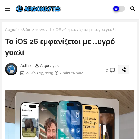
Αρχική σελίδα
news
Το iOS 26 εμφανίζεται με ...υγρό γυαλί
Το iOS 26 εμφανίζεται με ...υγρό
γυαλί
Author -
Argonaytis
0
Ιουνίου 09, 2025
4 minute read