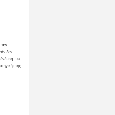
 την
εάν δεν
πένδυση 100
ατηγικής της