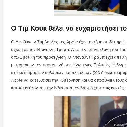
Ο Τιμ Κουκ θέλει να ευχαριστήσει 
Ο Διευθύνων Σύμβουλος της Apple έχει τη φήμη ότι διατηρεί 
σχέση με τον Ντόναλντ Τραμπ. Από την επανεκλογή του Τρα
διπλωματική του προσέγγιση. Ο Ντόναλντ Τραμπ έχει απειλή
μεταφέρουν την παραγωγή στις Ηνωμένες Πολιτείες. Η δωρεά
δισεκατομμυρίων δολαρίων (επιπλέον των 500 δισεκατομμυρί
Apple να κατευνάσει την κυβέρνηση και να αποφύγει νέους 
κατασκευάζονται στην Ινδία από τον δασμό 50% στις ινδικές 