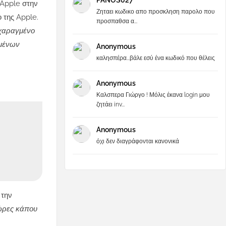
PANOS027
 Apple στην
Ζηταει κωδικο απο προσκληση παρολο που
 της Apple.
προσπαθσα α...
 χαραγμένο
ωμένων
Anonymous
καλησπέρα...βάλε εσύ ένα κωδικό που θέλεις
Anonymous
Καλσπερα Γιώργο ! Μόλις έκανα login μου
ζητάει inv...
Anonymous
όχι δεν διαγράφονται κανονικά
 την
χώρες κάπου