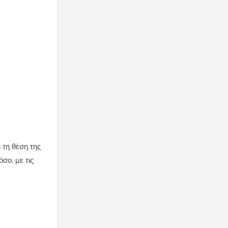
 τη θέση της
σο, με τις