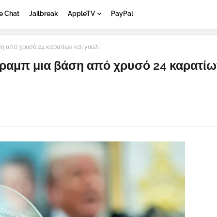
e Chat
Jailbreak
AppleTV
PayPal
ση από χρυσό 24 καρατίων και γυαλί
Τραμπ μια βάση από χρυσό 24 καρατίω