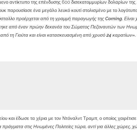
ενο αντίκτυπο της επένδυσης 600 δισεκατομμυρίων δολαρίων της
ουκ παρουσίασε ένα μεγάλο λευκό κουτί στολισμένο με το λογότυπο
ύσταλλο προέρχεται από τη γραμμή παραγωγής της Corning. Είναι
ιάστηκε από έναν πρώην δεκανέα του Σώματος Πεζοναυτών των Ην
ι από τη Γιούτα και είναι κατασκευασμένη από χρυσό 24 καρατίων».
ου και έδωσε τα χέρια με τον Ντόναλντ Τραμπ, ο οποίος χαιρέτισε
 πράγματα στις Ηνωμένες Πολιτείες τώρα, αντί για άλλες χώρες, 