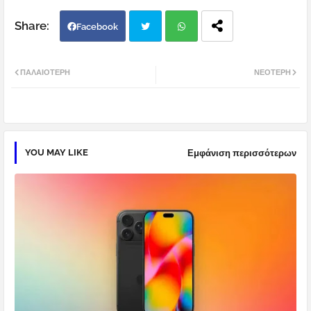
Facebook
Twi
Wh
ΠΑΛΑΙΌΤΕΡΗ
ΝΕΌΤΕΡΗ
tter
atsa
pp
YOU MAY LIKE
Εμφάνιση περισσότερων