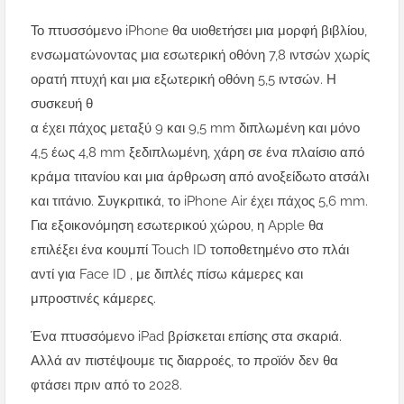
Το πτυσσόμενο iPhone θα υιοθετήσει μια μορφή βιβλίου,
ενσωματώνοντας μια εσωτερική οθόνη 7,8 ιντσών χωρίς
ορατή πτυχή και μια εξωτερική οθόνη 5,5 ιντσών. Η
συσκευή θ
α έχει πάχος μεταξύ 9 και 9,5 mm διπλωμένη και μόνο
4,5 έως 4,8 mm ξεδιπλωμένη, χάρη σε ένα πλαίσιο από
κράμα τιτανίου και μια άρθρωση από ανοξείδωτο ατσάλι
και τιτάνιο. Συγκριτικά, το iPhone Air έχει πάχος 5,6 mm.
Για εξοικονόμηση εσωτερικού χώρου, η Apple θα
επιλέξει ένα κουμπί Touch ID τοποθετημένο στο πλάι
αντί για Face ID , με διπλές πίσω κάμερες και
μπροστινές κάμερες.
Ένα πτυσσόμενο iPad βρίσκεται επίσης στα σκαριά.
Αλλά αν πιστέψουμε τις διαρροές, το προϊόν δεν θα
φτάσει πριν από το 2028.