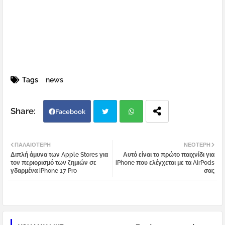
Tags
news
Facebook
Twi
Wh
ΠΑΛΑΙΌΤΕΡΗ
ΝΕΌΤΕΡΗ
Διπλή άμυνα των Apple Stores για
Αυτό είναι το πρώτο παιχνίδι για
tter
atsa
τον περιορισμό των ζημιών σε
iPhone που ελέγχεται με τα AirPods
γδαρμένα iPhone 17 Pro
σας
pp