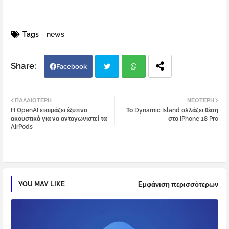
Tags
news
Facebook
Twi
Wh
ΠΑΛΑΙΌΤΕΡΗ
ΝΕΌΤΕΡΗ
H OpenAI ετοιμάζει έξυπνα
Το Dynamic Island αλλάζει θέση
tter
atsa
ακουστικά για να ανταγωνιστεί τα
στο iPhone 18 Pro
AirPods
pp
YOU MAY LIKE
Εμφάνιση περισσότερων