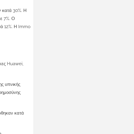
ν κατά 30%. Η
με 7%. Ο
ατά 12%. Η Immo
κες Huawei,
ης υπνικής
νοημοσύνης
ώθηκαν κατά
η