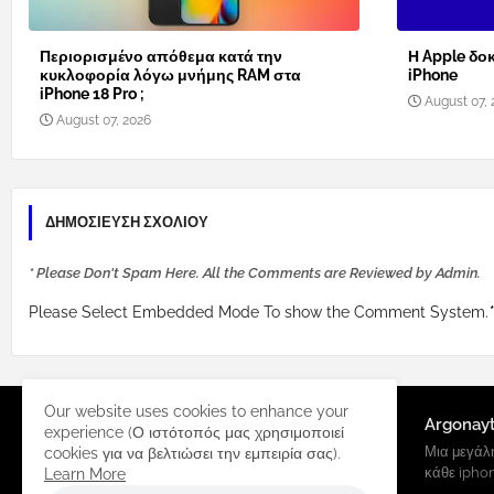
Περιορισμένο απόθεμα κατά την
Η Apple δοκ
κυκλοφορία λόγω μνήμης RAM στα
iPhone
iPhone 18 Pro ;
August 07, 
August 07, 2026
ΔΗΜΟΣΊΕΥΣΗ ΣΧΟΛΊΟΥ
* Please Don't Spam Here. All the Comments are Reviewed by Admin.
Please Select Embedded Mode To show the Comment System.
*
Our website uses cookies to enhance your
Argonay
experience (Ο ιστότοπός μας χρησιμοποιεί
Μια μεγάλη
cookies για να βελτιώσει την εμπειρία σας).
κάθε ipho
Learn More