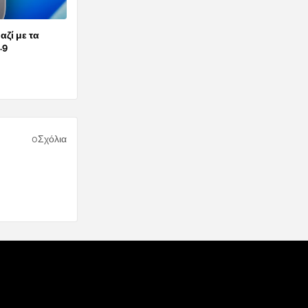
αζί με τα
.9
0Σχόλια