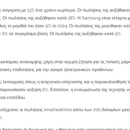
σε σύγκριση με 13% ένα χρόνο νωρίτερα. Οι πωλήσεις της αυξήθηκα
. Οι πωλήσεις της αυξήθηκαν κατά 18%. Η Samsung είναι τέταρτη 
θώς το μερίδιό του ήταν 9% το 2024. Οι πωλήσεις της μειώθηκαν κ
 6% σε συγκρίσιμη βάση. Οι πωλήσεις της αυξήθηκαν κατά 9%.
αγκόσμιας ανάκαμψης χάρη στην ισχυρή ζήτηση για τις τοπικές μάρ
ατικές επιδοτήσεις για την αγορά ηλεκτρονικών προϊόντων.
έες λειτουργίες όπως η ανίχνευση υπέρτασης και η παρακολούθηση τ
ς παρουσίασαν αύξηση 6%. Επιπλέον, η ενσωμάτωση της τεχνητής 
κού επιπέδου.
υτόχρονα, οι πωλήσεις smartwatches κάτω των 200 δολαρίων μει
%.
α διατηρήσει τη δυναμική της, ωθούμενη από χαρακτηριστικά όπως 