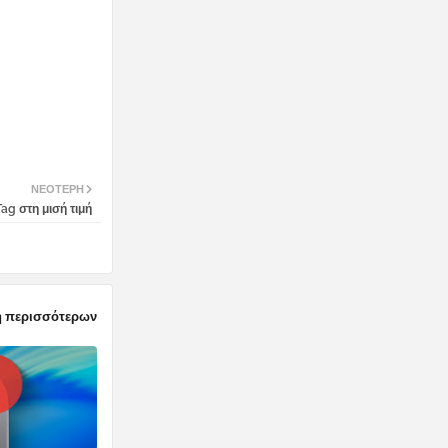
ΝΕΌΤΕΡΗ
ag στη μισή τιμή
 περισσότερων