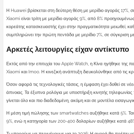
Η Huawei βρίσκεται στη δεύτερη θέση με μερίδιο αγοράς 17%, 
Xiaomi είναι τρίτη με μερίδιο αγοράς 9%, από 8% προηγουμένως
κορεάτης κατασκευαστής έχει στην πραγματικότητα μειωθεί, κα
συμπληρώνει την πρώτη πεντάδα με μερίδιο 7%, σε σύγκριση με
Αρκετές λειτουργίες είχαν αντίκτυπο
Εκτός από την επιτυχία του Apple Watch, η Κίνα ηγήθηκε της π
Xiaomi και Imoo. Η κινεζική ανάπτυξη διευκολύνθηκε από τις κρ
Όσον αφορά τις τεχνολογικές τάσεις, η έμφαση έχει δοθεί σε ν
άπνοιας. Τα έξυπνα ρολόγια με υποστήριξη κινητής τηλεφωνία
γίνεται όλο και πιο διαδεδομένη, ακόμη και σε μοντέλα εισαγωγι
Η μέση τιμή πώλησης των smartwatches αυξήθηκε κατά 5%. Τα
9%, ενώ η κατηγορία των 200-400 δολαρίων αυξήθηκε κατά 48
Τι μπορούμε να περιμένουμε για το 2026; Η αγορά θα πρέπει ν