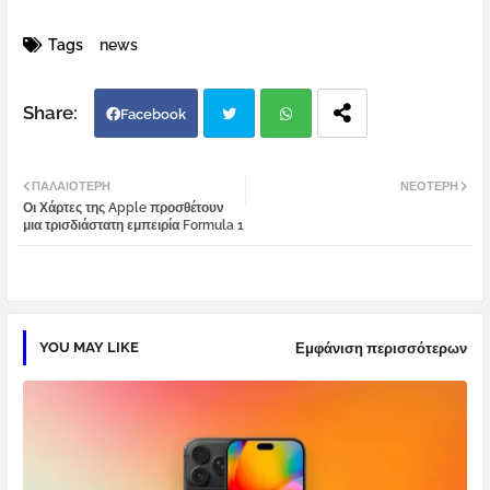
Tags
news
Facebook
Twi
Wh
ΠΑΛΑΙΌΤΕΡΗ
ΝΕΌΤΕΡΗ
Οι Χάρτες της Apple προσθέτουν
tter
atsa
μια τρισδιάστατη εμπειρία Formula 1
pp
YOU MAY LIKE
Εμφάνιση περισσότερων