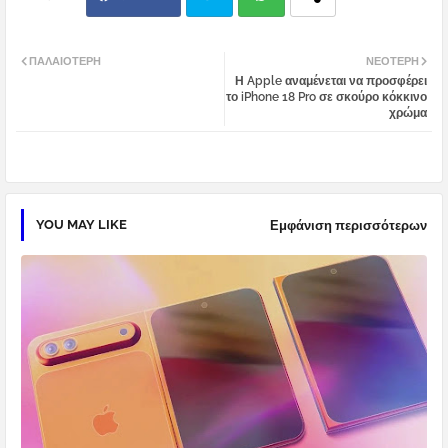
Twi
Wh
ΠΑΛΑΙΌΤΕΡΗ
ΝΕΌΤΕΡΗ
Η Apple αναμένεται να προσφέρει
tter
atsa
το iPhone 18 Pro σε σκούρο κόκκινο
χρώμα
pp
YOU MAY LIKE
Εμφάνιση περισσότερων