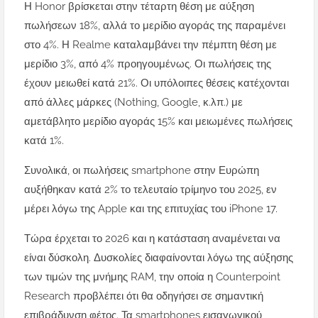
Η Honor βρίσκεται στην τέταρτη θέση με αύξηση
πωλήσεων 18%, αλλά το μερίδιο αγοράς της παραμένει
στο 4%. Η Realme καταλαμβάνει την πέμπτη θέση με
μερίδιο 3%, από 4% προηγουμένως. Οι πωλήσεις της
έχουν μειωθεί κατά 21%. Οι υπόλοιπες θέσεις κατέχονται
από άλλες μάρκες (Nothing, Google, κ.λπ.) με
αμετάβλητο μερίδιο αγοράς 15% και μειωμένες πωλήσεις
κατά 1%.
Συνολικά, οι πωλήσεις smartphone στην Ευρώπη
αυξήθηκαν κατά 2% το τελευταίο τρίμηνο του 2025, εν
μέρει λόγω της Apple και της επιτυχίας του iPhone 17.
Τώρα έρχεται το 2026 και η κατάσταση αναμένεται να
είναι δύσκολη. Δυσκολίες διαφαίνονται λόγω της αύξησης
των τιμών της μνήμης RAM, την οποία η Counterpoint
Research προβλέπει ότι θα οδηγήσει σε σημαντική
επιβράδυνση φέτος. Τα smartphones εισαγωγικού