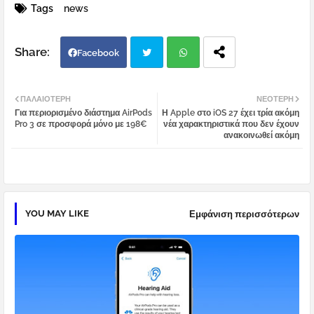
Tags
news
Facebook
Twi
Wh
ΠΑΛΑΙΌΤΕΡΗ
ΝΕΌΤΕΡΗ
Για περιορισμένο διάστημα AirPods
Η Apple στο iOS 27 έχει τρία ακόμη
tter
atsa
Pro 3 σε προσφορά μόνο με 198€
νέα χαρακτηριστικά που δεν έχουν
ανακοινωθεί ακόμη
pp
YOU MAY LIKE
Εμφάνιση περισσότερων