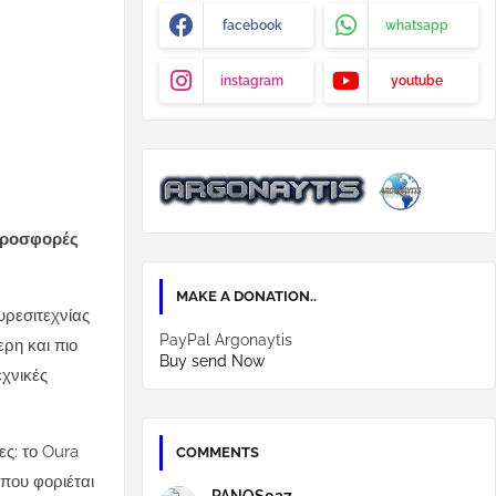
facebook
whatsapp
instagram
youtube
 προσφορές
MAKE A DONATION..
υρεσιτεχνίας
PayPal Argonaytis
ρη και πιο
Buy send Now
εχνικές
ς: το Oura
COMMENTS
που φοριέται