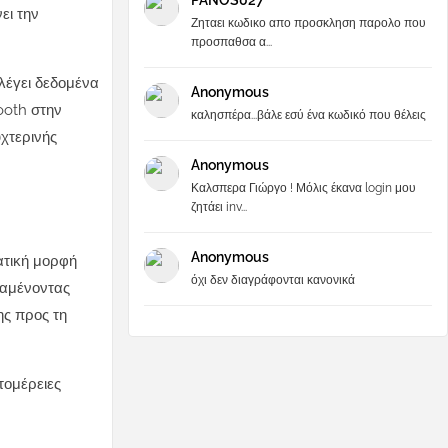
PANOS027
ει την
Ζηταει κωδικο απο προσκληση παρολο που
προσπαθσα α...
λλέγει δεδομένα
Anonymous
ooth στην
καλησπέρα...βάλε εσύ ένα κωδικό που θέλεις
υχτερινής
Anonymous
Καλσπερα Γιώργο ! Μόλις έκανα login μου
ζητάει inv...
Anonymous
ατική μορφή
όχι δεν διαγράφονται κανονικά
ραμένοντας
ης προς τη
τομέρειες