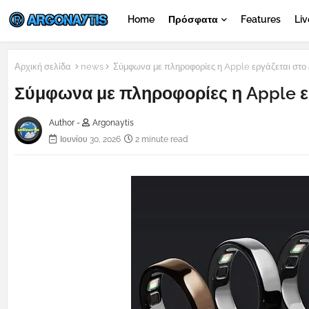
Home
Πρόσφατα
Features
Liv
Αρχική σελίδα
news
Σύμφωνα με πληροφορίες η Apple εργάζεται στο έ
Σύμφωνα με πληροφορίες η Apple εργ
Author -
Argonaytis
Ιουνίου 30, 2026
2 minute read