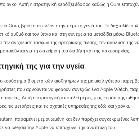
το όγκο. Αυτή η στρατηγική κερδίζει έδαφος καθώς η Oura επιταχύν
εία Oura, βρίσκεται πλέον στην πέμπτη γενιά του. Το δαχτυλίδι συ
τικό ρυθμό και τον ύπνο και στη συνέχεια τα μεταδίδει μέσω Bluet
ια την ανίχνευση τάσεων της αρτηριακής πίεσης, την ανάλυση της ν
οιούνται για τη διαχείριση του διαβήτη και της παχυσαρκίας.
τηγική της για την υγεία
ο οικοσύστημα βιομετρικών αισθητήρων της με μια λιγότερο παρεμβ
ι χρήστες που αρνούνται να φορούν συνεχώς ένα Apple Watch, πα
 εταιρείας. Αυτή η στρατηγική αποτελεί μέρος μιας ευρύτερης ώθησ
, τις μετρήσεις και τις σχετικές υπηρεσίες της εδώ και χρόνια.
osutami παραμένει μεμονωμένη και δεν παρέχει συγκεκριμένες λεπ
σε να ωθήσει την Apple να επιταχύνει την ανάπτυξή του.