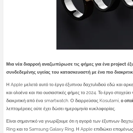
Μια νέα διαρροή αναζωπύρωσε τις φήμες για ένα project έξ
συνδεδεμένης υγείας του κατασκευαστή με ένα πιο διακριτι
Η Apple μελετά αυτό το έργο έξυπνου δαχτυλιδιού εδώ και αρ
και ολοένα και πιο ουσιαστικές φήμες το 2024. Το έργο στοχεύ
διακριτική από ένα smartwatch. Ο διαρρεύσας Kosutami,
ο οπο
λεπτομέρειες ούτε έχει δώσει ημερομηνία κυκλοφορίας.
Είναι σημαντικό να γνωρίζουμε ότι η αγορά των έξυπνων δαχτυλ
Ring και το Samsung Galaxy Ring. Η Apple επιδιώκει επομένως 