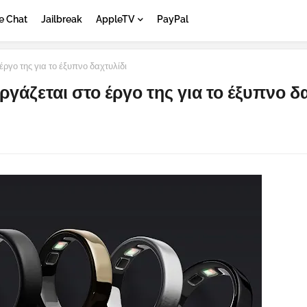
e Chat
Jailbreak
AppleTV
PayPal
ργο της για το έξυπνο δαχτυλίδι
άζεται στο έργο της για το έξυπνο δ