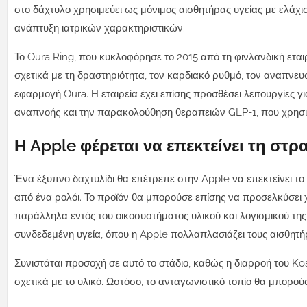
στο δάχτυλο χρησιμεύει ως μόνιμος αισθητήρας υγείας με ελάχισ
ανάπτυξη ιατρικών χαρακτηριστικών.
Το Oura Ring, που κυκλοφόρησε το 2015 από τη φινλανδική εταιρ
σχετικά με τη δραστηριότητα, τον καρδιακό ρυθμό, τον αναπνευσ
εφαρμογή Oura. Η εταιρεία έχει επίσης προσθέσει λειτουργίες γ
αναπνοής και την παρακολούθηση θεραπειών GLP-1, που χρησιμοπ
Η Apple φέρεται να επεκτείνει τη στρα
Ένα έξυπνο δαχτυλίδι θα επέτρεπε στην Apple να επεκτείνει τ
από ένα ρολόι. Το προϊόν θα μπορούσε επίσης να προσελκύσε
παράλληλα εντός του οικοσυστήματος υλικού και λογισμικού της
συνδεδεμένη υγεία, όπου η Apple πολλαπλασιάζει τους αισθητήρες
Συνιστάται προσοχή σε αυτό το στάδιο, καθώς η διαρροή του K
σχετικά με το υλικό. Ωστόσο, το ανταγωνιστικό τοπίο θα μπορού