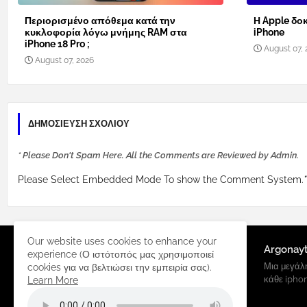
Περιορισμένο απόθεμα κατά την
Η Apple δοκ
κυκλοφορία λόγω μνήμης RAM στα
iPhone
iPhone 18 Pro ;
August 07, 
August 07, 2026
ΔΗΜΟΣΊΕΥΣΗ ΣΧΟΛΊΟΥ
* Please Don't Spam Here. All the Comments are Reviewed by Admin.
Please Select Embedded Mode To show the Comment System.
*
Our website uses cookies to enhance your
Argonay
experience (Ο ιστότοπός μας χρησιμοποιεί
Μια μεγάλη
cookies για να βελτιώσει την εμπειρία σας).
κάθε ipho
Learn More