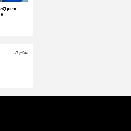
αζί με τα
.9
0Σχόλια