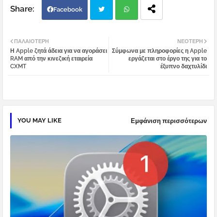
Facebook
Twi
Wh
ΠΑΛΑΙΌΤΕΡΗ
ΝΕΌΤΕΡΗ
Η Apple ζητά άδεια για να αγοράσει
Σύμφωνα με πληροφορίες η Apple
tter
atsa
RAM από την κινεζική εταιρεία
εργάζεται στο έργο της για το
CXMT
έξυπνο δαχτυλίδι
pp
YOU MAY LIKE
Εμφάνιση περισσότερων