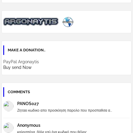
MAKE A DONATION..
PayPal Argonaytis
Buy send Now
COMMENTS
PANOS027
Ζηταει κωδικο απο προσκληση παρολο που προσπαθσα α...
Anonymous
καλησπέρα...βάλε εσύ ένα κωδικό που θέλεις