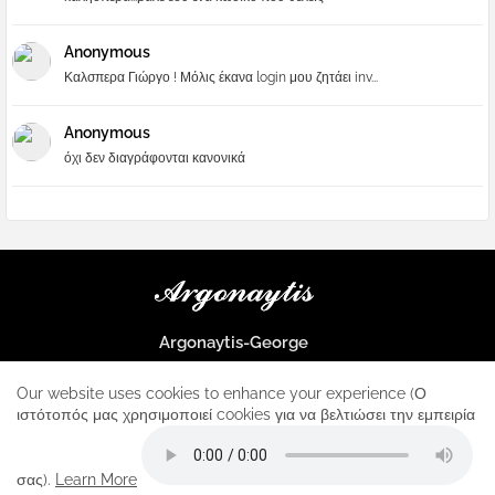
Anonymous
Καλσπερα Γιώργο ! Μόλις έκανα login μου ζητάει inv...
Anonymous
όχι δεν διαγράφονται κανονικά
Argonaytis-George
Μια μεγάλη παρέα που μαθαίνουμε τα πάντα για την Apple και ο
μοναδικός σταθμός για κάθε iphone
Our website uses cookies to enhance your experience (Ο
ιστότοπός μας χρησιμοποιεί cookies για να βελτιώσει την εμπειρία
Home
About
Contact us
Privacy Policy
σας).
Learn More