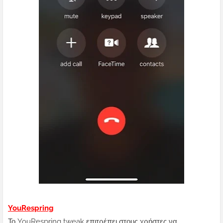
YouRespring
Το YouRespring tweak επιτρέπει στους χρήστες να