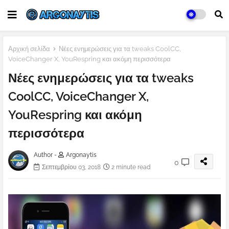
Αρχική σελίδα
Νέες ενημερώσεις για τα tweaks CoolCC,
VoiceChanger X, YouRespring και ακόμη περισσότερα
Νέες ενημερώσεις για τα tweaks
CoolCC, VoiceChanger X,
YouRespring και ακόμη
περισσότερα
Author -
Argonaytis
0
Σεπτεμβρίου 03, 2018
2 minute read