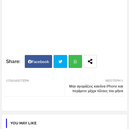
Facebook
Twi
Wh
ΠΑΛΑΙΌΤΕΡΗ
ΝΕΌΤΕΡΗ
Μην αγοράζεις κανένα iPhone και
tter
atsa
περίμενε μέχρι τέλους του μήνα
pp
YOU MAY LIKE