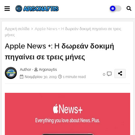
Αρχική σελίδα
Apple News +: H δωρεάν δοκιμή πηγαίνει σε τρεις
μήνες
Apple News +: H δωρεάν δοκιμή
πηγαίνει σε τρεις μήνες
Author -
Argonaytis
0
Νοεμβρίου 30, 2019
1 minute read