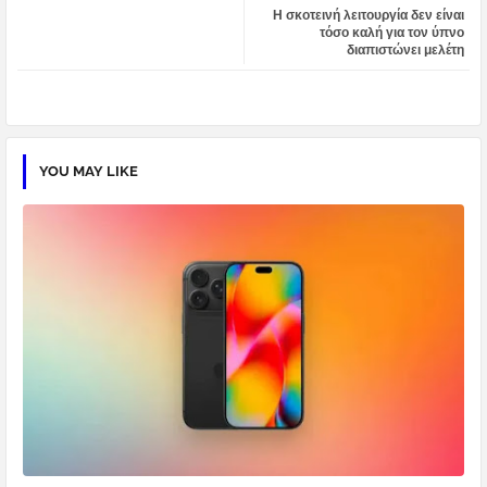
Η σκοτεινή λειτουργία δεν είναι
tter
atsa
τόσο καλή για τον ύπνο
διαπιστώνει μελέτη
pp
YOU MAY LIKE