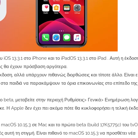
OS 13.3.1 στο iPhone και το iPadOS 13.3.1 στο iPad . Αυτή η έκδοσ
κτές θα έχουν πρόσβαση αργότερα.
δοση, αλλά υπάρχουν πιθανώς διορθώσεις και τίποτε άλλο. Είναι 
ει στα παιδιά να παρακάμψουν τα όρια επικοινωνίας στο επίπεδο της
ο beta, μεταβείτε στην περιοχή Ρυθμίσεις> Γενικά> Ενημέρωση λογ
κε. Η Apple δεν έχει πει ακόμα πότε θα κυκλοφορήσει η τελική έκδο
macOS 10.15.3 σε Mac και το πρώτο beta (build 17K5775c) του tvOS
ές αυτή τη στιγμή. Είναι πιθανό το macOS 10.15.3 να προσθέτει νέα