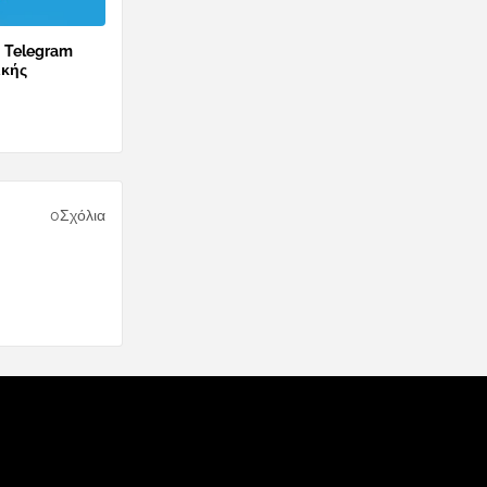
ο Telegram
ικής
0Σχόλια