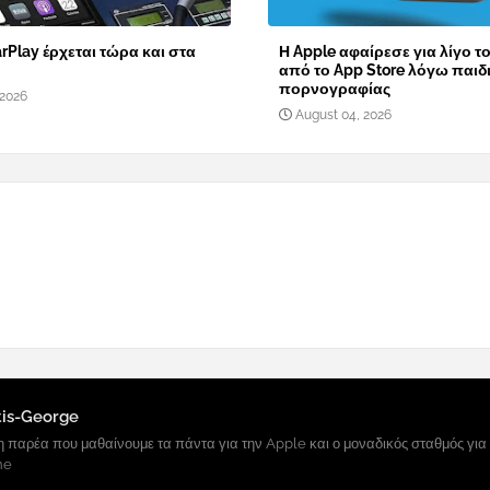
rPlay έρχεται τώρα και στα
Η Apple αφαίρεσε για λίγο τ
από το App Store λόγω παιδ
πορνογραφίας
 2026
August 04, 2026
tis-George
 παρέα που μαθαίνουμε τα πάντα για την Apple και ο μοναδικός σταθμός για
ne