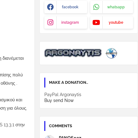
facebook
whatsapp
instagram
youtube
η διανέμεται
επίσης πολύ
MAKE A DONATION..
 οθόνης .
PayPal Argonaytis
ισμικού και
Buy send Now
ση για όλους.
 13.3.1 στην
COMMENTS