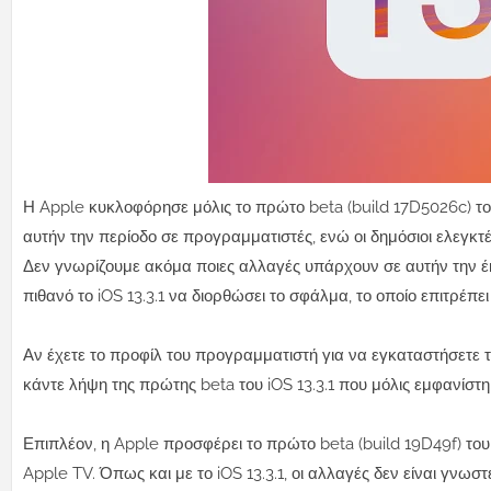
Η Apple κυκλοφόρησε μόλις το πρώτο beta (build 17D5026c) του i
αυτήν την περίοδο σε προγραμματιστές, ενώ οι δημόσιοι ελεγ
Δεν γνωρίζουμε ακόμα ποιες αλλαγές υπάρχουν σε αυτήν την έκ
πιθανό το iOS 13.3.1 να διορθώσει το σφάλμα, το οποίο επιτρέπ
Αν έχετε το προφίλ του προγραμματιστή για να εγκαταστήσετε τ
κάντε λήψη της πρώτης beta του iOS 13.3.1 που μόλις εμφανίστη
Επιπλέον, η Apple προσφέρει το πρώτο beta (build 19D49f) του 
Apple TV. Όπως και με το iOS 13.3.1, οι αλλαγές δεν είναι γνωστ