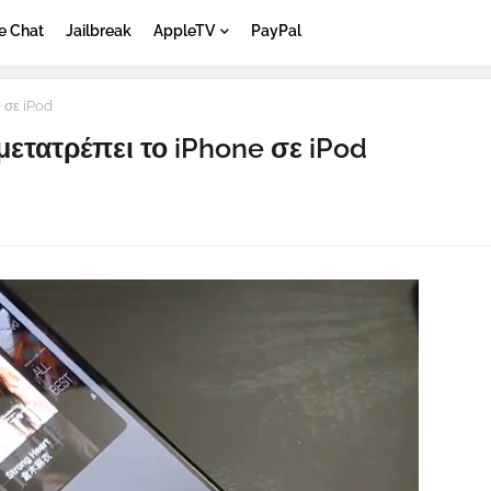
e Chat
Jailbreak
AppleTV
PayPal
 σε iPod
ετατρέπει το iPhone σε iPod