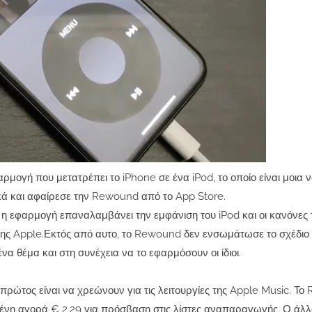
μογή που μετατρέπει το iPhone σε ένα iPod, το οποίο είναι μοια 
κά και αφαίρεσε την Rewound από το App Store.
 η εφαρμογή επαναλαμβάνει την εμφάνιση του iPod και οι κανόνες 
ης Apple.Εκτός από αυτο, το Rewound δεν ενσωμάτωσε το σχέδιο τ
να θέμα και στη συνέχεια να το εφαρμόσουν οι ίδιοι.
ρώτος είναι να χρεώνουν για τις λειτουργίες της Apple Music. Τ
ένη αγορά € 2,29 για πρόσβαση στις λίστες αναπαραγωγής. Ο άλλ