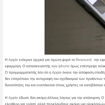
Η Apple ενέκρινε αρχικά για πρώτη φορά το Rewound , την εφαρ
εφαρμογη. Ο κατασκευαστής των iphone όμως επέστρεψε τελι
Ο προγραμματιστής λέει ότι η Apple έκανε την απόφαση επειδή
δεν επιτρέπουν την αντιγραφή του σχεδιασμού των προϊόντων τ
δυνατότητες του και εναπόκειται στους χρήστες να κατεβάσουν έ
Η Apple έδωσε δύο ακόμη άλλους λόγους για την απόσυρση. Ο π
ελεύθερο για χρήση, αλλά περιελάμβανε ακόμα μια ολοκληρωμ