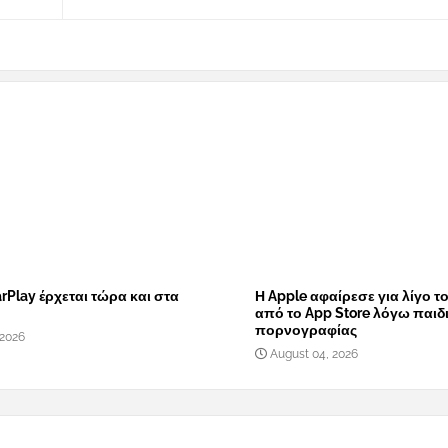
rPlay έρχεται τώρα και στα
Η Apple αφαίρεσε για λίγο τ
από το App Store λόγω παιδ
πορνογραφίας
 2026
August 04, 2026