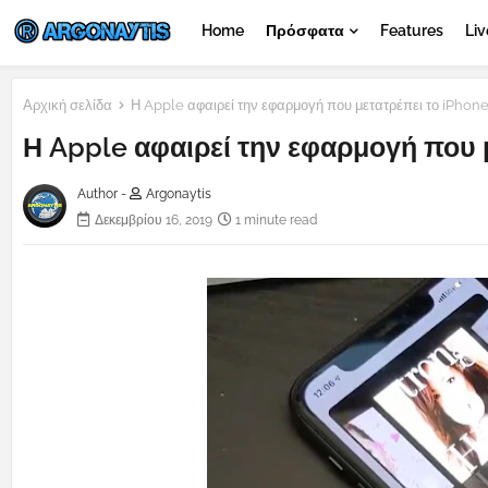
Home
Πρόσφατα
Features
Liv
Αρχική σελίδα
Η Apple αφαιρεί την εφαρμογή που μετατρέπει το iPhone
Η Apple αφαιρεί την εφαρμογή που μ
Author -
Argonaytis
Δεκεμβρίου 16, 2019
1 minute read