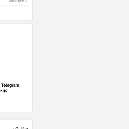
ΝΕΌΤΕΡΗ
ο Telegram
ικής
0Σχόλια