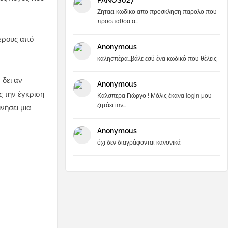
PANOS027
Ζηταει κωδικο απο προσκληση παρολο που
προσπαθσα α...
τερους από
Anonymous
καλησπέρα...βάλε εσύ ένα κωδικό που θέλεις
 δει αν
Anonymous
ς την έγκριση
Καλσπερα Γιώργο ! Μόλις έκανα login μου
ζητάει inv...
νήσει μια
Anonymous
όχι δεν διαγράφονται κανονικά