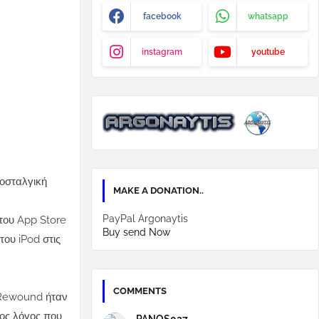
facebook
whatsapp
instagram
youtube
νοσταλγική
MAKE A DONATION..
PayPal Argonaytis
του App Store
Buy send Now
ου iPod στις
COMMENTS
ο Rewound ήταν
ος λόγος που