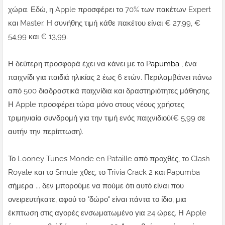
χώρα. Εδώ, η Apple προσφέρει το 70% των πακέτων Expert
και Master. Η συνήθης τιμή κάθε πακέτου είναι € 27,99, €
54,99 και € 13,99.
Η δεύτερη προσφορά έχει να κάνει με το
Papumba
, ένα
παιχνίδι για παιδιά ηλικίας 2 έως 6 ετών. Περιλαμβάνει πάνω
από 500 διαδραστικά παιχνίδια και δραστηριότητες μάθησης.
Η Apple προσφέρει τώρα μόνο στους νέους χρήστες
τριμηνιαία συνδρομή για την τιμή ενός παιχνιδιού(€ 5,99 σε
αυτήν την περίπτωση).
Το Looney Tunes Monde en Pataille από προχθές, το Clash
Royale και το Smule χθες, το Trivia Crack 2 και Papumba
σήμερα ... δεν μπορούμε να πούμε ότι αυτό είναι που
ονειρευτήκατε, αφού το "δώρο" είναι πάντα το ίδιο, μια
έκπτωση στις αγορές ενσωματωμένο για 24 ώρες. Η Apple