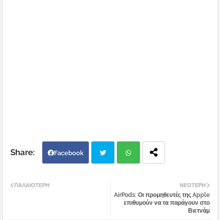
Facebook
Twi
Wh
ΠΑΛΑΙΌΤΕΡΗ
ΝΕΌΤΕΡΗ
AirPods: Οι προμηθευτές της Apple
tter
atsa
επιθυμούν να τα παράγουν στο
Βιετνάμ
pp