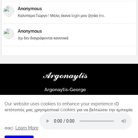
Anonymous
Καλσπερα Γιώργο ! Μόλις έκανα login μου ζητάει inv...
Anonymous
όχι δεν διαγράφονται κανονικά
Argonaytis-George
Μια μεγάλη παρέα που μαθαίνουμε τα πάντα για την Apple και ο
μοναδικός σταθμός για κάθε iphone
Our website uses cookies to enhance your experience (Ο
ιστότοπός μας χρησιμοποιεί cookies για να βελτιώσει την εμπειρία
Home
About
Contact us
Privacy Policy
σας).
Learn More