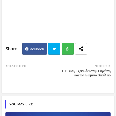
Facebook
Twi
Wh
ΠΑΛΑΙΌΤΕΡΗ
ΝΕΌΤΕΡΗ
Η Disney + ξεκινάει στην Ευρώπη
tter
atsa
και το Ηνωμένο Βασίλειο
pp
YOU MAY LIKE