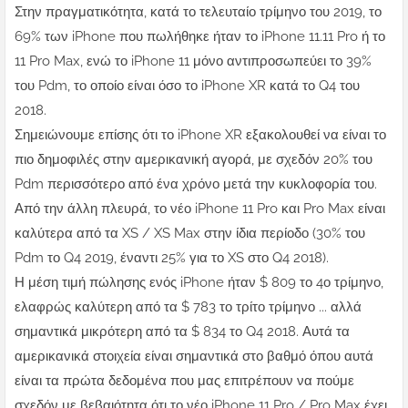
Στην πραγματικότητα, κατά το τελευταίο τρίμηνο του 2019, το
69% των iPhone που πωλήθηκε ήταν το iPhone 11.11 Pro ή το
11 Pro Max, ενώ το iPhone 11 μόνο αντιπροσωπεύει το 39%
του Pdm, το οποίο είναι όσο το iPhone XR κατά το Q4 του
2018.
Σημειώνουμε επίσης ότι το iPhone XR εξακολουθεί να είναι το
πιο δημοφιλές στην αμερικανική αγορά, με σχεδόν 20% του
Pdm περισσότερο από ένα χρόνο μετά την κυκλοφορία του.
Από την άλλη πλευρά, το νέο iPhone 11 Pro και Pro Max είναι
καλύτερα από τα XS / XS Max στην ίδια περίοδο (30% του
Pdm το Q4 2019, έναντι 25% για το XS στο Q4 2018).
Η μέση τιμή πώλησης ενός iPhone ήταν $ 809 το 4ο τρίμηνο,
ελαφρώς καλύτερη από τα $ 783 το τρίτο τρίμηνο ... αλλά
σημαντικά μικρότερη από τα $ 834 το Q4 2018. Αυτά τα
αμερικανικά στοιχεία είναι σημαντικά στο βαθμό όπου αυτά
είναι τα πρώτα δεδομένα που μας επιτρέπουν να πούμε
σχεδόν με βεβαιότητα ότι το νέο iPhone 11 Pro / Pro Max έχει