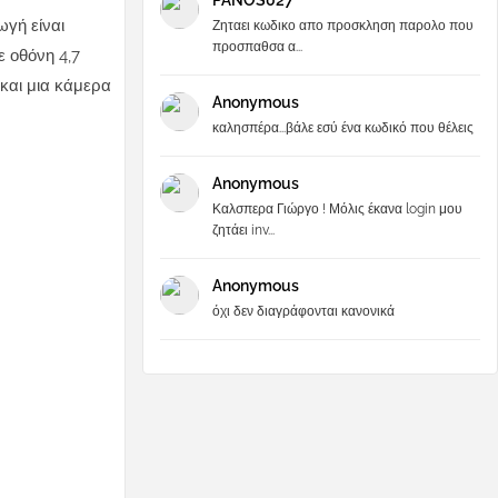
PANOS027
ωγή είναι
Ζηταει κωδικο απο προσκληση παρολο που
προσπαθσα α...
ε οθόνη 4,7
και μια κάμερα
Anonymous
καλησπέρα...βάλε εσύ ένα κωδικό που θέλεις
Anonymous
Καλσπερα Γιώργο ! Μόλις έκανα login μου
ζητάει inv...
Anonymous
όχι δεν διαγράφονται κανονικά