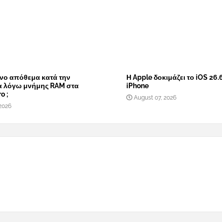
νο απόθεμα κατά την
Η Apple δοκιμάζει το iOS 26.
α λόγω μνήμης RAM στα
iPhone
o ;
August 07, 2026
2026