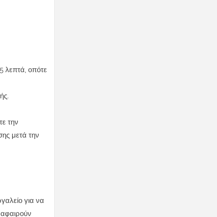
15 λεπτά, οπότε
ής.
τε την
σης μετά την
ργαλείο για να
α αφαιρούν