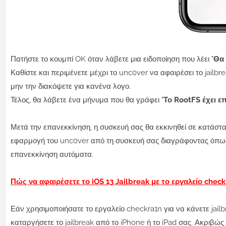
Πατήστε το κουμπί OK όταν λάβετε μια ειδοποίηση που λέει "
Θα 
Καθίστε και περιμένετε μέχρι το unc0ver να αφαιρέσει το jailbr
μην την διακόψετε για κανένα λογο.
Τέλος, θα λάβετε ένα μήνυμα που θα γράφει "
Το RootFS έχει ε
Μετά την επανεκκίνηση, η συσκευή σας θα εκκινηθεί σε κατάστα
εφαρμογή του unc0ver από τη συσκευή σας διαγράφοντας όπως μ
επανεκκίνηση αυτόματα.
Πώς να αφαιρέσετε το iOS 13 Jailbreak με το εργαλείο chec
Εάν χρησιμοποιήσατε το εργαλείο checkra1n για να κάνετε jailb
καταργήσετε το jailbreak από το iPhone ή το iPad σας. Ακριβώ