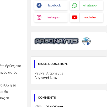
facebook
whatsapp
instagram
youtube
MAKE A DONATION..
ότε ήρθες στο
δηγός αυτός
PayPal Argonaytis
Buy send Now
ο iOS ή το
ας θα
COMMENTS
σας σε