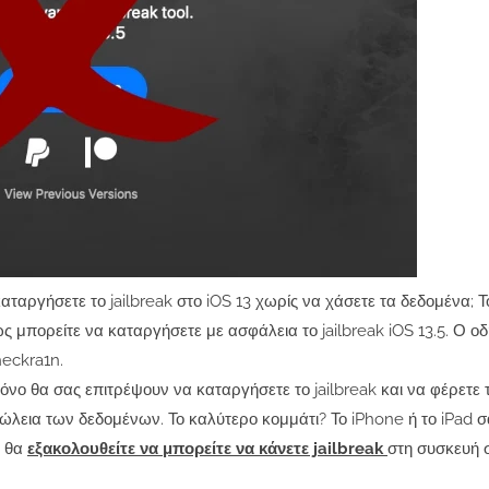
καταργήσετε το jailbreak στο iOS 13 χωρίς να χάσετε τα δεδομένα; Τ
 μπορείτε να καταργήσετε με ασφάλεια το jailbreak iOS 13.5. Ο ο
checkra1n.
νο θα σας επιτρέψουν να καταργήσετε το jailbreak και να φέρετε τ
ώλεια των δεδομένων. Το καλύτερο κομμάτι? Το iPhone ή το iPad σ
ι θα
εξακολουθείτε να μπορείτε να κάνετε jailbreak
στη συσκευή 