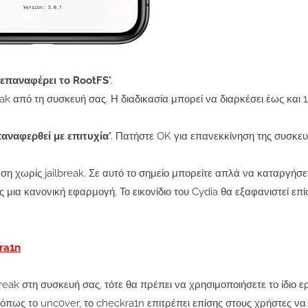
επαναφέρει το RootFS
".
eak από τη συσκευή σας. Η διαδικασία μπορεί να διαρκέσει έως και 
παναφερθεί με επιτυχία
". Πατήστε OK για επανεκκίνηση της συσκευ
ση χωρίς jailbreak. Σε αυτό το σημείο μπορείτε απλά να καταργήσε
ια κανονική εφαρμογή. Το εικονίδιο του Cydia θα εξαφανιστεί επί
kra1n
reak στη συσκευή σας, τότε θα πρέπει να χρησιμοποιήσετε το ίδιο ε
ς όπως το unc0ver, το checkra1n επιτρέπει επίσης στους χρήστες ν