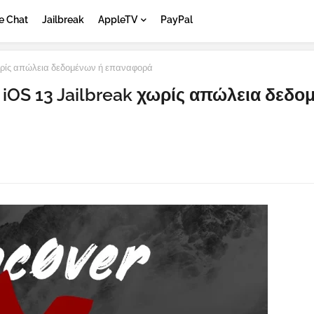
e Chat
Jailbreak
AppleTV
PayPal
χωρίς απώλεια δεδομένων ή επαναφορά
 iOS 13 Jailbreak χωρίς απώλεια δεδο