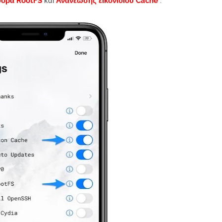
ορά RootFS
και
Ανανέωσης εικονιδίου Cache
.