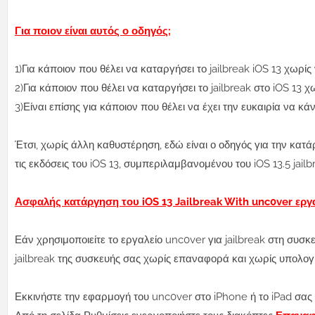
Για ποιον είναι αυτός ο οδηγός;
1)Για κάποιον που θέλει να καταργήσει το jailbreak iOS 13 χωρίς
2)Για κάποιον που θέλει να καταργήσει το jailbreak στο iOS 13 
3)Είναι επίσης για κάποιον που θέλει να έχει την ευκαιρία να κάν
Έτσι, χωρίς άλλη καθυστέρηση, εδώ είναι ο οδηγός για την κατάρ
τις εκδόσεις του iOS 13, συμπεριλαμβανομένου του iOS 13.5 jailb
Ασφαλής κατάργηση του iOS 13 Jailbreak With unc0ver εργ
Εάν χρησιμοποιείτε το εργαλείο unc0ver για jailbreak στη συσκ
jailbreak της συσκευής σας χωρίς επαναφορά και χωρίς υπολογι
Εκκινήστε την εφαρμογή του unc0ver στο iPhone ή το iPad σας 