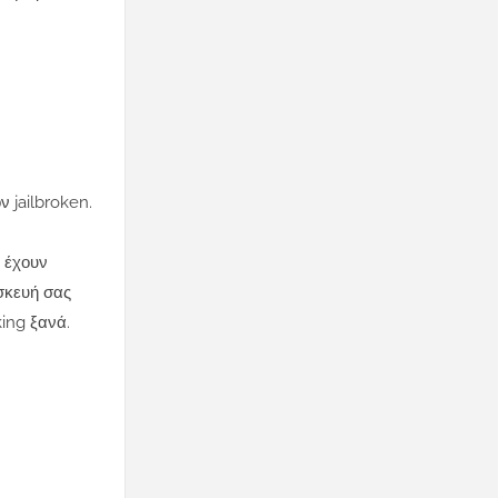
 jailbroken.
a έχουν
υσκευή σας
king ξανά.