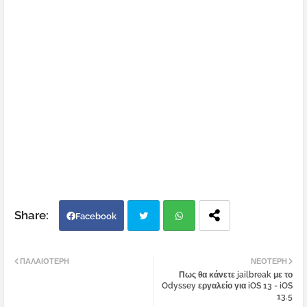
Facebook
Twi
Wh
ΠΑΛΑΙΌΤΕΡΗ
ΝΕΌΤΕΡΗ
Πως θα κάνετε jailbreak με το
tter
atsa
Odyssey εργαλείο για iOS 13 - iOS
13.5