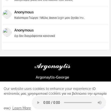
Anonymous
Καλσπερα Γιώργο ! Μόλις έκανα login μου ζητάει inv...
Anonymous
όχι δεν διαγράφονται κανονικά
Argonaytis-George
Μια μεγάλη παρέα που μαθαίνουμε τα πάντα για την Apple και ο
μοναδικός σταθμός για κάθε iphone
Our website uses cookies to enhance your experience (Ο
ιστότοπός μας χρησιμοποιεί cookies για να βελτιώσει την εμπειρία
Home
About
Contact us
Privacy Policy
σας).
Learn More