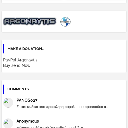
MAKE A DONATION..
PayPal Argonaytis
Buy send Now
COMMENTS
PANOS027
Ζηταει κωδικο απο προσκληση παρολο που προσπαθσα α...
Anonymous
καλησπέρα...βάλε εσύ ένα κωδικό που θέλεις