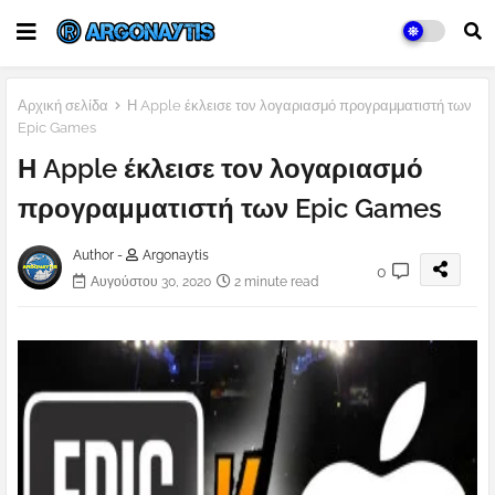
Αρχική σελίδα
Η Apple έκλεισε τον λογαριασμό προγραμματιστή των
Epic Games
Η Apple έκλεισε τον λογαριασμό
προγραμματιστή των Epic Games
Author -
Argonaytis
0
Αυγούστου 30, 2020
2 minute read