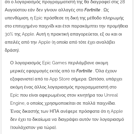
ότι ο λογαριασμός προγραμματιστή της θα διαγραφεί στις 28
Αυγούστου εάν δεν γίνουν αλλαγές στο
Fortnite
. Ως
υπενθύμιση, η Epic πρόσθεσε τη δική της μέθοδο πληρωμής
στο επιτυχημένο παιχνίδι και έτσι παρακάμπτει την προμήθεια
30% της Apple. Αυτή η πρακτική απαγορεύεται, εξ ου και οι
απειλές από την Apple (η οποία από τότε έχει αναλάβει
δράση).
Ο λογαριασμός Epic Games περιλάμβανε ακομη
μερικές εφαρμογές εκτός από το
Fortnite
.
Όλα έχουν
εξαφανιστεί από το App Store σήμερα.
Ωστόσο, υπάρχει
ακόμη ένας άλλος λογαριασμός προγραμματιστή στο
Epic που είναι αφιερωμένος στον κινητήρα του Unreal
Engine, ο οποίος χρησιμοποιείται σε πολλά παιχνίδια.
Ένας δικαστής των ΗΠΑ
ανέφερε πρόσφατα ότι η
Apple
δεν έχει το δικαίωμα να διαγράψει αυτόν τον λογαριασμό
(τουλάχιστον για τώρα).