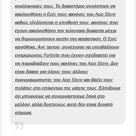
κυκλοφορίες τους.
Το δικαστήριο συνέστησε να
ακολουθήσει η Epic τους κανόνες του App Store
καθώς εξελίσσεται η υπόθεσή τους, κανόνες που
έχουν ακολουθήσει την τελευταία δεκαετία μέχρι
να δημιουργήσουν αυτήν την κατάσταση.
Ο Epic
αρνήθηκε.
Αντ 'αυτού, συνέχισαν να υποβάλλουν
ενημερώσεις Fortnite που έχουν σχεδιαστεί για
να παραβιάζουν τους κανόνες του App Store.
Δεν
είναι δίκαιο για όλους τους άλλους
προγραμματιστές του App Store και βάζει τους
πελάτες στο επίκεντρο της μάχης τους.
Ελπίζουμε
ότι μπορούμε να συνεργαστούμε ξανά στο
μέλλον, αλλά δυστυχώς αυτό δεν είναι δυνατό
σήμερα.