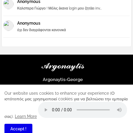
Anonymous
Καλσπερα Γιώργο ! Μόλις έκανα login μου ζητάει inv...
Anonymous
όχι δεν διαγράφονται κανονικά
Argonaytis-George
Μια μεγάλη παρέα που μαθαίνουμε τα πάντα για την Apple και ο
μοναδικός σταθμός για κάθε iphone
Our website uses cookies to enhance your experience (Ο
ιστότοπός μας χρησιμοποιεί cookies για να βελτιώσει την εμπειρία
Home
About
Contact us
Privacy Policy
σας).
Learn More
Accept !
2
All Right Reserved Copyright ...