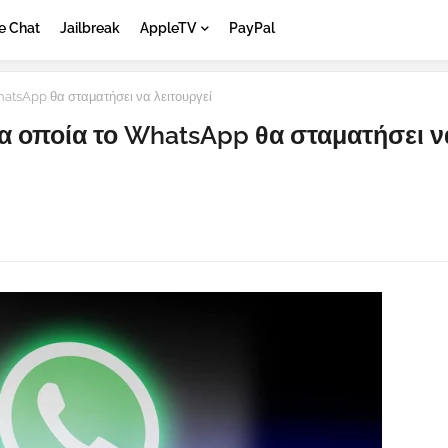
e Chat
Jailbreak
AppleTV
PayPal
atsApp θα σταματήσει να λειτουργεί
α οποία το WhatsApp θα σταματήσει ν