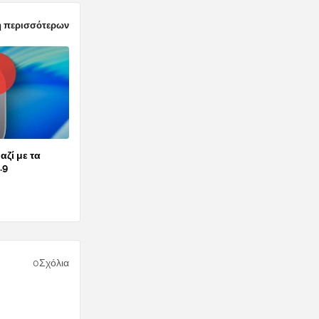
 περισσότερων
αζί με τα
.9
0Σχόλια