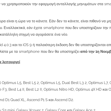
ούν να χρησιμοποιούν την εφαρμογή ανταλλαγής μηνυμάτων στα sm
α είναι η ώρα να το κάνετε. Εάν δεν το κάνετε, είναι πιθανό να μ
υ. Εναλλακτικά, εάν έχετε smartphone που δεν υποστηρίζουν την 
 κατάλληλη στιγμή να αγοράσετε ένα νέο.
 4.0.3 και το iOS 9 ή παλαιότερη έκδοση δεν θα υποστηρίζονται απ
λίστα με τα smartphone που δεν θα υποστηρίζει
από την 1η Νοεμ
 λειτουργεί
l Optimus L5, Best L5 2, Optimus L5, Dual Best L3 2, Optimus L7,
F3, Best L4 II, Best L2 II, Optimus Nitro HD, Optimus 4X HD και 
d D1 Quad XL, Ascend P1 S και Ascend D2.
y S3 mini, Galaxy Xcover 2, Galaxy Core και Galaxy Ace 2.