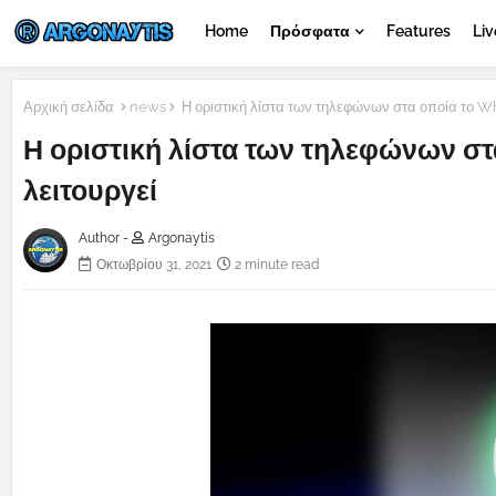
Home
Πρόσφατα
Features
Liv
Αρχική σελίδα
news
Η οριστική λίστα των τηλεφώνων στα οποία το Wh
Η οριστική λίστα των τηλεφώνων στ
λειτουργεί
Author -
Argonaytis
Οκτωβρίου 31, 2021
2 minute read