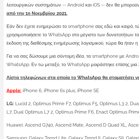
λειτουργικών συστημάτων -- Android και iOS -- δεν θα μπορ
από την 1η Νοεμβρίου 2021.
Εάν δεν έχετε ενημερώσει το smartphone σας εδώ και καιρό, τώρ
χρησιμοποιήσετε το WhatsApp στο μέγιστο των δυνατοτήτων το
έκδοση της διαθέσιμης ενημέρωσης λογισμικού, τώρα θα ήταν η
Για να σας δώσουμε μια σύντομη ιδέα, τα smartphone με Android
WhatsApp. Εν τω μεταξύ, το WhatsApp μοιράστηκε επίσης μια 
Λίστα τηλεφώνων στα οποία το WhatsApp θα σταματήσει να
Apple:
iPhone 6, iPhone 6s plus, iPhone SE
LG:
Lucid 2, Optimus Prime F7, Optimus F5, Optimus L3 2, Dua
L7, Dual Optimus L7 2, Optimus Prime F6, Enact Optimus Prime 
Huawei: Ascend G740, Ascend Mate, Ascend D Quad XL, Ascen
Samsung: Galaxy Trend Lite, Galaxy Trend II, Galaxy SII, Galax