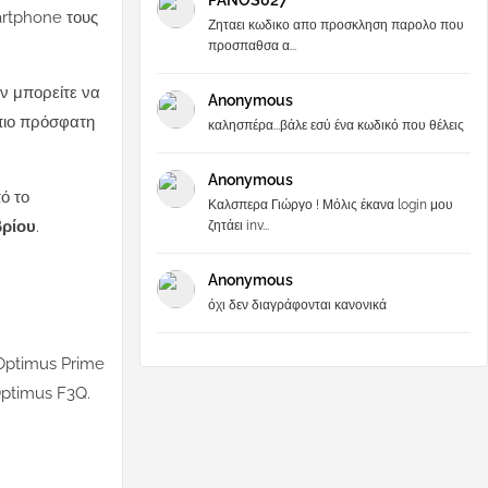
PANOS027
artphone τους
Ζηταει κωδικο απο προσκληση παρολο που
προσπαθσα α...
ην μπορείτε να
Anonymous
πιο πρόσφατη
καλησπέρα...βάλε εσύ ένα κωδικό που θέλεις
Anonymous
ό το
Καλσπερα Γιώργο ! Μόλις έκανα login μου
βρίου
.
ζητάει inv...
Anonymous
όχι δεν διαγράφονται κανονικά
 Optimus Prime
Optimus F3Q.