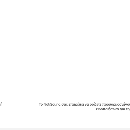
γή
Το NotiSound σάς επιτρέπει να ορίζετε προσαρμοσμένο
ειδοποιήσεων για τη