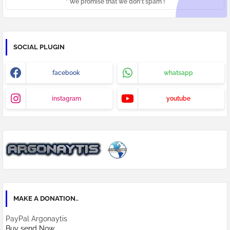
* We promise that we don't spam !
SOCIAL PLUGIN
facebook
whatsapp
instagram
youtube
MAKE A DONATION..
PayPal Argonaytis
Buy send Now