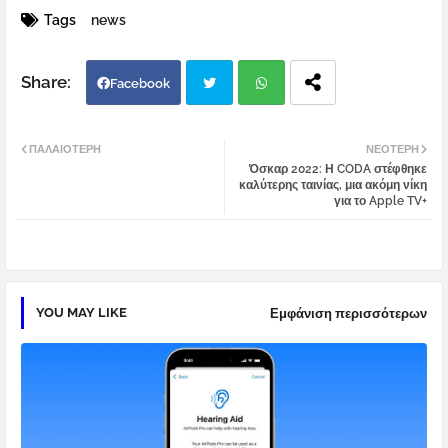
Tags
news
Facebook
Twi
Wh
ΠΑΛΑΙΌΤΕΡΗ
ΝΕΌΤΕΡΗ
Όσκαρ 2022: Η CODA στέφθηκε
tter
atsa
καλύτερης ταινίας, μια ακόμη νίκη
για το Apple TV+
pp
YOU MAY LIKE
Εμφάνιση περισσότερων