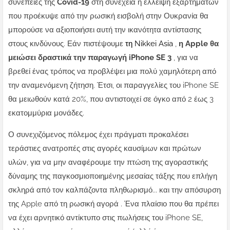
συνέπειες της
Covid-19
στη συνέχεια η έλλειψη εξαρτημάτων
που προέκυψε από την ρωσική εισβολή στην Ουκρανία θα
μπορούσε να αξιοποιήσει αυτή την ικανότητα αντίστασης
στους κινδύνους.
Εάν πιστέψουμε
τη Nikkei Asia
,
η Apple θα
μειώσει δραστικά την παραγωγή iPhone SE 3
, για να
βρεθεί ένας τρόπος να προβλέψει μια πολύ χαμηλότερη από
την αναμενόμενη ζήτηση. Έτσι, οι παραγγελίες του iPhone SE
θα μειωθούν κατά 20%, που αντιστοιχεί σε όγκο από 2 έως 3
εκατομμύρια μονάδες.
Ο συνεχιζόμενος πόλεμος έχει πράγματι προκαλέσει
τεράστιες ανατροπές στις αγορές καυσίμων και πρώτων
υλών, για να μην αναφέρουμε την πτώση της αγοραστικής
δύναμης της παγκοσμιοποιημένης μεσαίας τάξης που επλήγη
σκληρά από τον καλπάζοντα πληθωρισμό... και την απόσυρση
της Apple από τη ρωσική αγορά . Ένα πλαίσιο που θα πρέπει
να έχει αρνητικό αντίκτυπο στις πωλήσεις του iPhone SE,