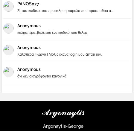
PANOS027
Ζηταει κωδικο απο προσκληση παρολο που προσπαθσα α...
Anonymous
καλησπέρα...βάλε εσύ ένα κωδικό που θέλεις
Anonymous
Καλσπερα Γιώργο ! Μόλις έκανα login μου ζητάει inv...
Anonymous
όχι δεν διαγράφονται κανονικά
Argonaytis-George
Μια μεγάλη παρέα που μαθαίνουμε τα πάντα για την Apple και ο