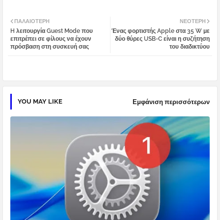
Twi
Wh
ΠΑΛΑΙΌΤΕΡΗ
ΝΕΌΤΕΡΗ
H λειτουργία Guest Mode που
Ένας φορτιστής Apple στα 35 W με
tter
atsa
επιτρέπει σε φίλους να έχουν
δύο θύρες USB-C είναι η συζήτηση
πρόσβαση στη συσκευή σας
του διαδικτύου
pp
YOU MAY LIKE
Εμφάνιση περισσότερων