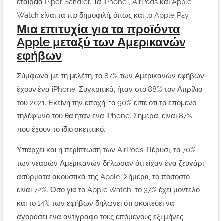
εταιρεία Piper Sandler. Τα
iPhone
, AirPods και Apple
Watch είναι τα πιο δημοφιλή, όπως και το Apple Pay.
Μια επιτυχία για τα προϊόντα
Apple μεταξύ των Αμερικανών
εφήβων
Σύμφωνα με τη μελέτη, το 87% των Αμερικανών εφήβων
έχουν ένα iPhone. Συγκριτικά, ήταν στο 88% τον Απρίλιο
του 2021. Εκείνη την εποχή, το 90% είπε ότι το επόμενο
τηλέφωνό του θα ήταν ένα iPhone. Σήμερα, είναι 87%
που έχουν το ίδιο σκεπτικό.
Υπάρχει και η περίπτωση των AirPods. Πέρυσι, το 70%
των νεαρών Αμερικανών δήλωσαν ότι είχαν ένα ζευγάρι
ασύρματα ακουστικά της Apple. Σήμερα, το ποσοστό
είναι 72%. Όσο για το Apple Watch, το 37% έχει μοντέλο
και το 14% των εφήβων δηλώνει ότι σκοπεύει να
αγοράσει ένα αντίγραφο τους επόμενους έξι μήνες.