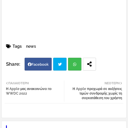
Tags
news
Facebook
Twi
Wh
ΠΑΛΑΙΌΤΕΡΗ
ΝΕΌΤΕΡΗ
Η Apple μας ανακοινώνει το
Η Apple προχωρά σε αυξήσεις
tter
atsa
WWDC 2022
τιμών συνδρομής χωρίς τη
συγκατάθεση του χρήστη
pp