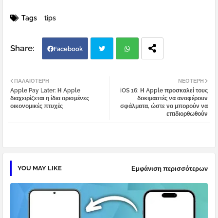
Tags
tips
Facebook
Twi
Wh
ΠΑΛΑΙΌΤΕΡΗ
ΝΕΌΤΕΡΗ
Apple Pay Later: Η Apple
iOS 16: Η Apple προσκαλεί τους
tter
atsa
διαχειρίζεται η ίδια ορισμένες
δοκιμαστές να αναφέρουν
οικονομικές πτυχές
σφάλματα, ώστε να μπορούν να
επιδιορθωθούν
pp
YOU MAY LIKE
Εμφάνιση περισσότερων