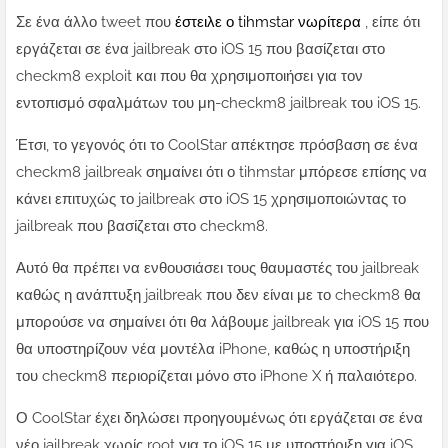
Σε ένα άλλο tweet που
έστειλε ο tihmstar νωρίτερα
, είπε ότι
εργάζεται σε ένα jailbreak στο iOS 15 που βασίζεται στο
checkm8 exploit και που θα χρησιμοποιήσει για τον
εντοπισμό σφαλμάτων του μη-checkm8 jailbreak του iOS 15.
Έτσι, το γεγονός ότι το CoolStar απέκτησε πρόσβαση σε ένα
checkm8 jailbreak σημαίνει ότι ο tihmstar μπόρεσε επίσης να
κάνει επιτυχώς το jailbreak στο iOS 15 χρησιμοποιώντας το
jailbreak που βασίζεται στο checkm8.
Αυτό θα πρέπει να ενθουσιάσει τους θαυμαστές του jailbreak
καθώς η ανάπτυξη jailbreak που δεν είναι με το checkm8 θα
μπορούσε να σημαίνει ότι θα λάβουμε jailbreak για iOS 15 που
θα υποστηρίζουν νέα μοντέλα iPhone, καθώς η υποστήριξη
του checkm8 περιορίζεται μόνο στο iPhone X ή παλαιότερο.
Ο CoolStar έχει δηλώσει προηγουμένως ότι εργάζεται σε ένα
νέο jailbreak χωρίς root για το iOS 15 με υποστήριξη για iOS