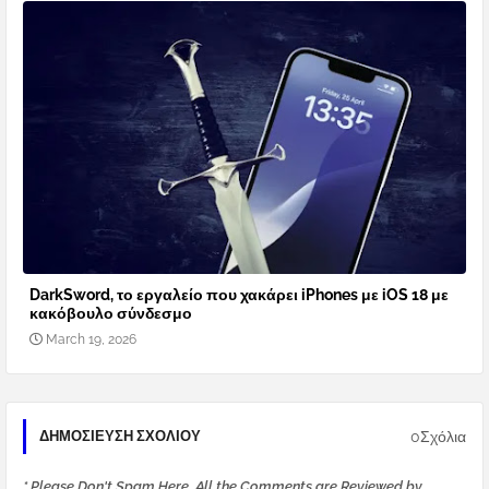
DarkSword, το εργαλείο που χακάρει iPhones με iOS 18 με
κακόβουλο σύνδεσμο
March 19, 2026
0Σχόλια
ΔΗΜΟΣΊΕΥΣΗ ΣΧΟΛΊΟΥ
* Please Don't Spam Here. All the Comments are Reviewed by