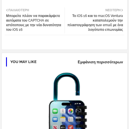
Twi
Wh
ΠΑΛΑΙΌΤΕΡΗ
ΝΕΌΤΕΡΗ
Μπορείτε πλέον να παρακάμψετε
Το iOS 16 και το macOS Ventura
tter
atsa
αυτόματα του CAPTCHA σε
καταπολεμούν την
ιστότοπους με την νέα δυνατότητα
πλαστογράφηση των email με ένα
του iOS 16
λογότυπο επωνυμίας
pp
YOU MAY LIKE
Εμφάνιση περισσότερων