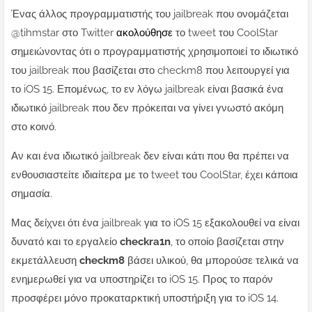
Ένας άλλος προγραμματιστής του jailbreak που ονομάζεται
@tihmstar στο Twitter
ακολούθησε
το tweet του CoolStar
σημειώνοντας ότι ο προγραμματιστής χρησιμοποιεί το ιδιωτικό
του jailbreak που βασίζεται στο checkm8 που λειτουργεί για
το iOS 15. Επομένως, το εν λόγω jailbreak είναι βασικά ένα
ιδιωτικό jailbreak που δεν πρόκειται να γίνει γνωστό ακόμη
στο κοινό.
Αν και ένα ιδιωτικό jailbreak δεν είναι κάτι που θα πρέπει να
ενθουσιαστείτε ιδιαίτερα με το tweet του CoolStar, έχει κάποια
σημασία.
Μας δείχνει ότι ένα jailbreak για το iOS 15 εξακολουθεί να είναι
δυνατό και το εργαλείο
checkra1n
, το οποίο βασίζεται στην
εκμετάλλευση
checkm8
βάσει υλικού, θα μπορούσε τελικά να
ενημερωθεί για να υποστηρίζει το iOS 15. Προς το παρόν
προσφέρει μόνο προκαταρκτική υποστήριξη για το iOS 14.