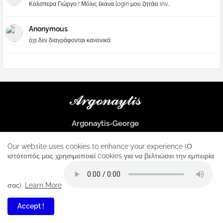
Καλσπερα Γιώργο ! Μόλις έκανα login μου ζητάει inv...
Anonymous
όχι δεν διαγράφονται κανονικά
Argonaytis-George
Μια μεγάλη παρέα που μαθαίνουμε τα πάντα για την Apple και ο
μοναδικός σταθμός για κάθε iphone
Our website uses cookies to enhance your experience (Ο
ιστότοπός μας χρησιμοποιεί cookies για να βελτιώσει την εμπειρία
Home
About
Contact us
Privacy Policy
σας).
Learn More
Accept !
1
All Right Reserved Copyright ...