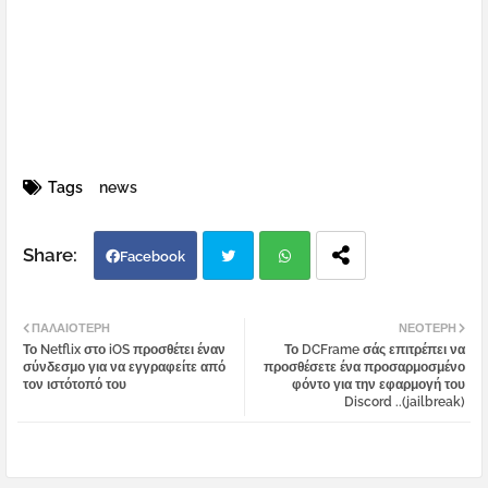
Tags
news
Facebook
Twi
Wh
ΠΑΛΑΙΌΤΕΡΗ
ΝΕΌΤΕΡΗ
Το Netflix στο iOS προσθέτει έναν
Το DCFrame σάς επιτρέπει να
tter
atsa
σύνδεσμο για να εγγραφείτε από
προσθέσετε ένα προσαρμοσμένο
τον ιστότοπό του
φόντο για την εφαρμογή του
Discord ..(jailbreak)
pp