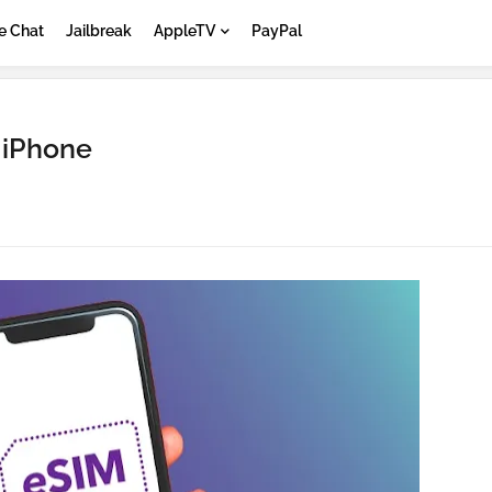
e Chat
Jailbreak
AppleTV
PayPal
 iPhone