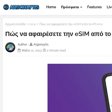
Home
Πρόσφατα
Features
Liv
Αρχική σελίδα
new
Πώς να αφαιρέσετε την eSIM από το iPhone
Πώς να αφαιρέσετε την eSIM από το
Author -
Argonaytis
Μαΐου 21, 2023
2 minute read