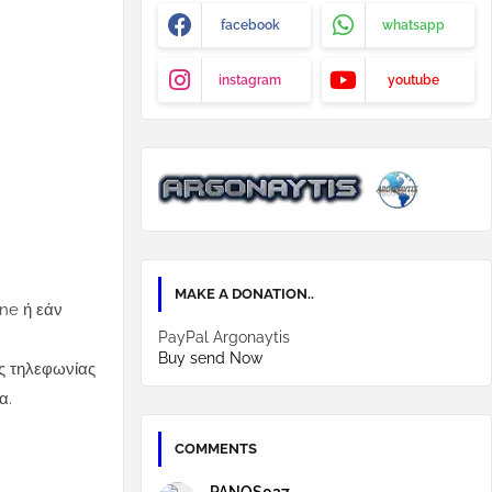
facebook
whatsapp
instagram
youtube
MAKE A DONATION..
one ή εάν
PayPal Argonaytis
Buy send Now
ής τηλεφωνίας
α.
COMMENTS