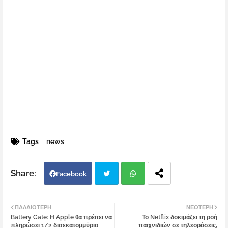
Tags
news
Facebook
Twi
Wh
ΠΑΛΑΙΌΤΕΡΗ
ΝΕΌΤΕΡΗ
Battery Gate: Η Apple θα πρέπει να
Το Netflix δοκιμάζει τη ροή
tter
atsa
πληρώσει 1/2 δισεκατομμύριο
παιχνιδιών σε τηλεοράσεις,