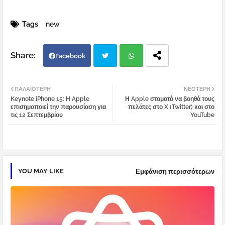
Tags
new
Facebook
Twi
Wh
ΠΑΛΑΙΌΤΕΡΗ
ΝΕΌΤΕΡΗ
Keynote iPhone 15: Η Apple
Η Apple σταματά να βοηθά τους
tter
atsa
επισημοποιεί την παρουσίαση για
πελάτες στο X (Twitter) και στο
τις 12 Σεπτεμβρίου
YouTube
pp
YOU MAY LIKE
Εμφάνιση περισσότερων