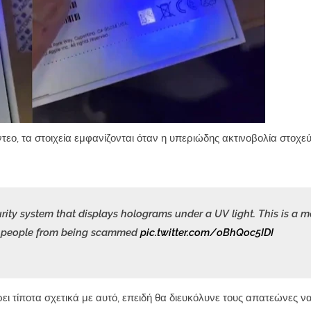
ο, τα στοιχεία εμφανίζονται όταν η υπεριώδης ακτινοβολία στοχεύ
ity system that displays holograms under a UV light. This is a 
nt people from being scammed
pic.twitter.com/oBhQoc5IDI
ει τίποτα σχετικά με αυτό, επειδή θα διευκόλυνε τους απατεώνες ν