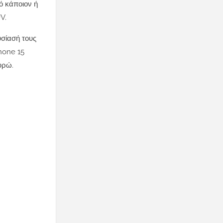
ό κάποιον ή
V.
υσίασή τους
Phone 15
υρώ.