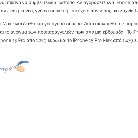
ναι πιθανό να συμβεί τελικά, ωστόσο. Αν αγοράσετε ένα iPhone απ
ν είναι μια νέα, γνήσια συσκευή... αν έχετε πάνω σας μια λυχνία U
Pro Max είναι διαθέσιμα για αγορά σήμερα. Αυτό ακολουθεί την παρο
ς και το άνοιγμα των προπαραγγελιών πριν από μια εβδομάδα . Το i
iPhone 15 Pro από 1.229 ευρώ και το iPhone 15 Pro Max από 1.479 ε