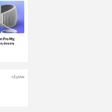
n Pro M5:
ρη άνεση
0Σχόλια