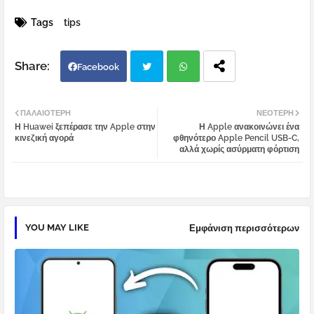
Tags
tips
Facebook
Twi
Wh
ΠΑΛΑΙΌΤΕΡΗ
ΝΕΌΤΕΡΗ
Η Huawei ξεπέρασε την Apple στην
Η Apple ανακοινώνει ένα
tter
atsa
κινεζική αγορά
φθηνότερο Apple Pencil USB-C,
αλλά χωρίς ασύρματη φόρτιση
pp
YOU MAY LIKE
Εμφάνιση περισσότερων