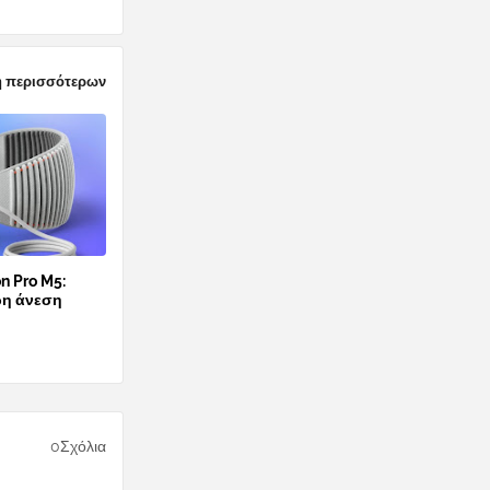
 περισσότερων
n Pro M5:
ρη άνεση
0Σχόλια