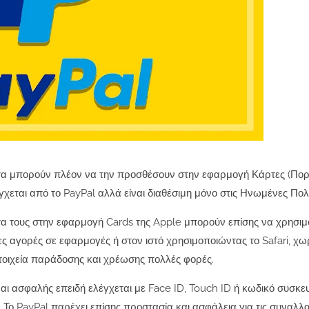
άρτα μπορούν πλέον να την προσθέσουν στην εφαρμογή Κάρτες (Πορ
γχεται από το PayPal αλλά είναι διαθέσιμη μόνο στις Ηνωμένες Πολι
τα τους στην εφαρμογή Cards της Apple μπορούν επίσης να χρησι
ς αγορές σε εφαρμογές ή στον ιστό χρησιμοποιώντας το Safari, χω
τοιχεία παράδοσης και χρέωσης πολλές φορές.
αι ασφαλής επειδή ελέγχεται με Face ID, Touch ID ή κωδικό συσκε
 Το PayPal παρέχει επίσης προστασία και ασφάλεια για τις συναλλαγ