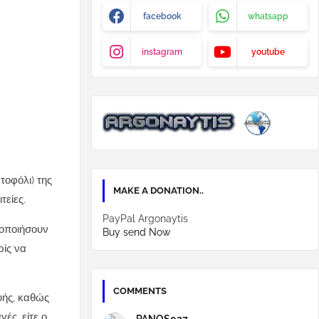
facebook
whatsapp
instagram
youtube
τοφόλι) της
MAKE A DONATION..
τείες.
PayPal Argonaytis
μοποιήσουν
Buy send Now
ρίς να
COMMENTS
υής, καθώς
ές, είτε ο