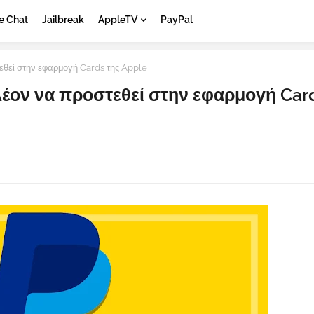
e Chat
Jailbreak
AppleTV
PayPal
εθεί στην εφαρμογή Cards της Apple
λέον να προστεθεί στην εφαρμογή Car