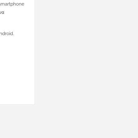
 smartphone
 να
ndroid.