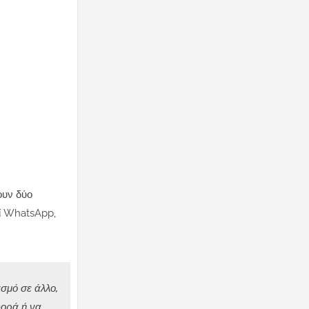
ουν δύο
οί WhatsApp,
σμό σε άλλο,
φορά ή να