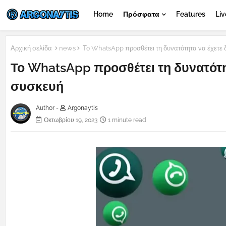
Home
Πρόσφατα
Features
Liv
Αρχική σελίδα
news
Το WhatsApp προσθέτει τη δυνατότητα να έχετε 
Το WhatsApp προσθέτει τη δυνατότη
συσκευή
Author -
Argonaytis
Οκτωβρίου 19, 2023
1 minute read