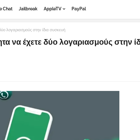
e Chat
Jailbreak
AppleTV
PayPal
δύο λογαριασμούς στην ίδια συσκευή
τα να έχετε δύο λογαριασμούς στην ίδ