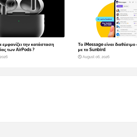
α εμφανίζει την κατάσταση
Το iMessage είναι διαθέσιμο
ας των AirPods ?
με το Sunbird
 2026
August 06, 2026