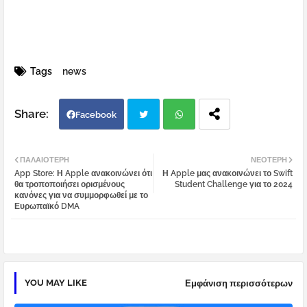
Tags
news
Facebook
Twi
Wh
ΠΑΛΑΙΌΤΕΡΗ
ΝΕΌΤΕΡΗ
App Store: Η Apple ανακοινώνει ότι
Η Apple μας ανακοινώνει το Swift
tter
atsa
θα τροποποιήσει ορισμένους
Student Challenge για το 2024
κανόνες για να συμμορφωθεί με το
Ευρωπαϊκό DMA
pp
YOU MAY LIKE
Εμφάνιση περισσότερων