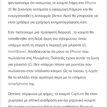
φανταστούμε ότι πατώντας το κουμπί Λήψη στο iPhone
16 θα ξεκινήσει αυτόματα η εφαρμογή Κάμερα και θα
ενεργοποιηθεί η λειτουργία βίντεο. Αυτό θα μπορούσε να
είναι χρήσιμο για γρήγορη κινηματογράφηση κάτι.
Εάν πιστεύουμε μια πρόσφατη διαρροή , το κουμπί θα
τοποθετηθεί στη δεξιά άκρη του τηλεφώνου, όπου
υπάρχει αυτή τη στιγμή η περιοχή για χιλιοστά 5G
(mmWave). Αποδεικνύεται ότι μόνο τα iPhone που
πωλούνται στις Ηνωμένες Πολιτείες έχουν αυτήν τη ζώνη
για χιλιοστά 5G (δεν υπάρχει τίποτα για μοντέλα που
πωλούνται στον υπόλοιπο κόσμο). Ως εκ τούτου, η Apple
θα το αλλάξει στην αριστερή άκρη με το επόμενο
smartphone της.
Ωστόσο, σύμφωνα με φήμες, το κουμπί Capture θα είναι
χωρητικό με απτική ανάδραση και όχι μηχανικό κουμπί.
Θα πρέπει να περιλαμβάνει έναν αισθητήρα δύναμης