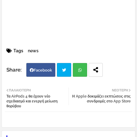
Tags
news
Facebook
Twi
Wh
ΠΑΛΑΙΌΤΕΡΗ
ΝΕΌΤΕΡΗ
Τα AirPods 4 θα έχουν νέο
Η Apple δοκιμάζει εκπτώσεις στις
tter
atsa
σχεδιασμό και ενεργή μείωση
συνδρομές στο App Store
θορύβου
pp