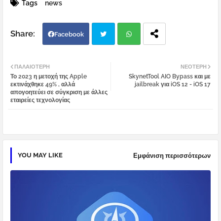
Tags
news
Facebook
Twi
Wh
ΠΑΛΑΙΌΤΕΡΗ
ΝΕΌΤΕΡΗ
Το 2023 η μετοχή της Apple
SkynetTool AIO Bypass και με
tter
atsa
εκτινάχθηκε 49% , αλλά
jailbreak για iOS 12 - iOS 17
απογοητεύει σε σύγκριση με άλλες
εταιρείες τεχνολογίας
pp
YOU MAY LIKE
Εμφάνιση περισσότερων