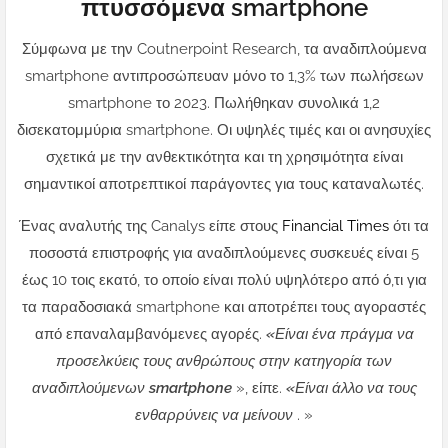
πτυσσόμενα smartphone
Σύμφωνα με την Coutnerpoint Research, τα αναδιπλούμενα
smartphone αντιπροσώπευαν μόνο το 1,3% των πωλήσεων
smartphone το 2023. Πωλήθηκαν συνολικά 1,2
δισεκατομμύρια smartphone. Οι υψηλές τιμές και οι ανησυχίες
σχετικά με την ανθεκτικότητα και τη χρησιμότητα είναι
σημαντικοί αποτρεπτικοί παράγοντες για τους καταναλωτές.
Ένας αναλυτής της Canalys είπε στους
Financial Times
ότι τα
ποσοστά επιστροφής για αναδιπλούμενες συσκευές είναι 5
έως 10 τοις εκατό, το οποίο είναι πολύ υψηλότερο από ό,τι για
τα παραδοσιακά smartphone και αποτρέπει τους αγοραστές
από επαναλαμβανόμενες αγορές.
«Είναι ένα πράγμα να
προσελκύεις τους ανθρώπους στην κατηγορία των
αναδιπλούμενων smartphone
», είπε.
«Είναι άλλο να τους
ενθαρρύνεις να μείνουν
. »