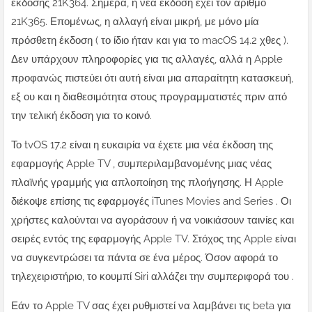
έκδοσης 21K364. Σήμερα, η νέα έκδοση έχει τον αριθμό
21K365. Επομένως, η αλλαγή είναι μικρή, με μόνο μία
πρόσθετη έκδοση ( το ίδιο ήταν και για το macOS 14.2 χθες ).
Δεν υπάρχουν πληροφορίες για τις αλλαγές, αλλά η Apple
προφανώς πιστεύει ότι αυτή είναι μια απαραίτητη κατασκευή,
εξ ου και η διαθεσιμότητα στους προγραμματιστές πριν από
την τελική έκδοση για το κοινό.
Το tvOS 17.2 είναι η ευκαιρία να έχετε μια νέα έκδοση της
εφαρμογής Apple TV , συμπεριλαμβανομένης μιας νέας
πλαϊνής γραμμής για απλοποίηση της πλοήγησης. Η Apple
διέκοψε επίσης τις εφαρμογές iTunes Movies and Series . Οι
χρήστες καλούνται να αγοράσουν ή να νοικιάσουν ταινίες και
σειρές εντός της εφαρμογής Apple TV. Στόχος της Apple είναι
να συγκεντρώσει τα πάντα σε ένα μέρος. Όσον αφορά το
τηλεχειριστήριο, το κουμπί Siri αλλάζει την συμπεριφορά του .
Εάν το Apple TV σας έχει ρυθμιστεί να λαμβάνει τις beta για