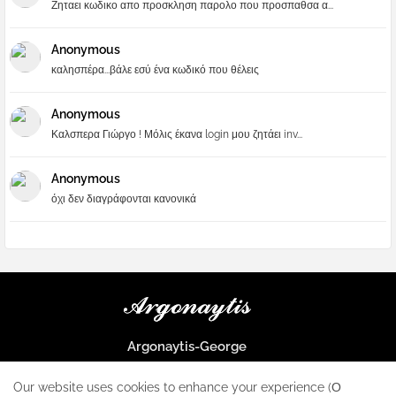
Ζηταει κωδικο απο προσκληση παρολο που προσπαθσα α...
Anonymous
καλησπέρα...βάλε εσύ ένα κωδικό που θέλεις
Anonymous
Καλσπερα Γιώργο ! Μόλις έκανα login μου ζητάει inv...
Anonymous
όχι δεν διαγράφονται κανονικά
Argonaytis-George
Μια μεγάλη παρέα που μαθαίνουμε τα πάντα για την Apple και ο
μοναδικός σταθμός για κάθε iphone
Our website uses cookies to enhance your experience (Ο