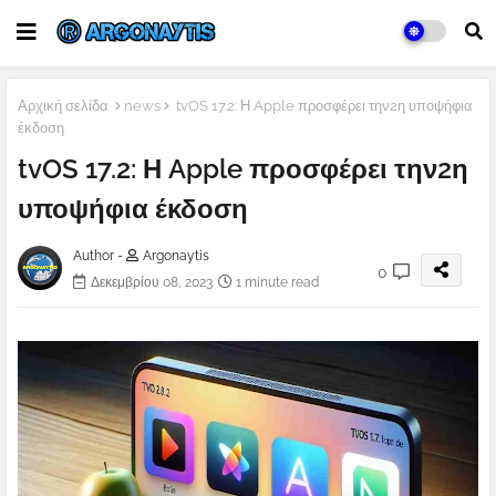
Αρχική σελίδα
news
tvOS 17.2: Η Apple προσφέρει την2η υποψήφια
έκδοση
tvOS 17.2: Η Apple προσφέρει την2η
υποψήφια έκδοση
Author -
Argonaytis
0
Δεκεμβρίου 08, 2023
1 minute read