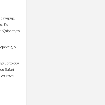
εριήγησης
α. Και
ε εξαίρεση το
πομένως, ο
ρησιμοποιούν
υ Safari.
 να κάνει