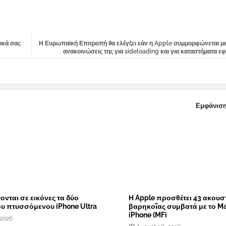
ικά σας
Η Ευρωπαϊκή Επιτροπή θα ελέγξει εάν η Apple συμμορφώνεται με
ανακοινώσεις της για sideloading και για καταστήματα 
Εμφάνιση
νται σε εικόνες τα δύο
Η Apple προσθέτει 43 ακουσ
υ πτυσσόμενου iPhone Ultra
βαρηκοΐας συμβατά με το Ma
iPhone (MFi
 2026