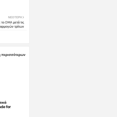
ΝΕΌΤΕΡΗ
 το DMA μετά τις
εφαρμογών τρίτων
 περισσότερων
τικά
de for