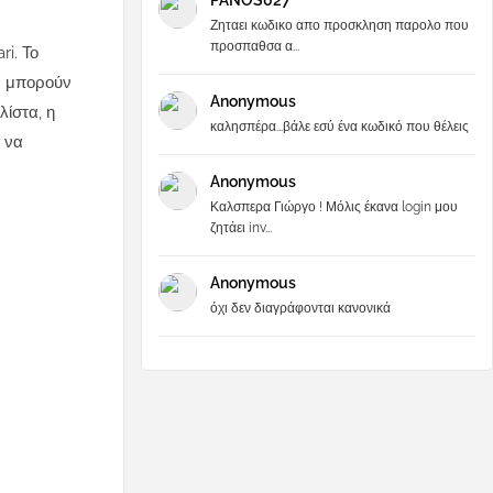
PANOS027
Ζηταει κωδικο απο προσκληση παρολο που
προσπαθσα α...
i. Το
ν μπορούν
Anonymous
λίστα, η
καλησπέρα...βάλε εσύ ένα κωδικό που θέλεις
 να
Anonymous
Καλσπερα Γιώργο ! Μόλις έκανα login μου
ζητάει inv...
Anonymous
όχι δεν διαγράφονται κανονικά