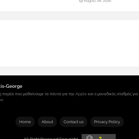
August 08, 2026
tis-George
 παρέα που μαθαίνουμε τα πάντα για την Apple και ο μοναδικός σταθμός για
ne
Home
About
Contact us
Privacy Policy
2