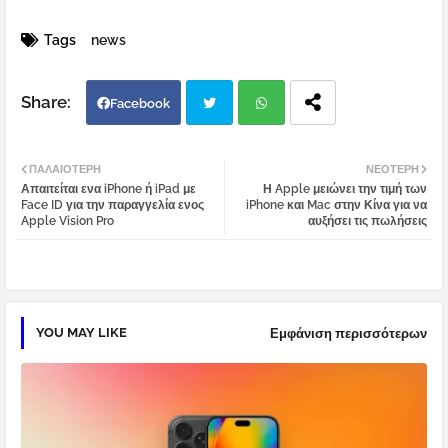
Tags
news
Facebook
Twi
Wh
ΠΑΛΑΙΌΤΕΡΗ
ΝΕΌΤΕΡΗ
Απαιτείται ενα iPhone ή iPad με
Η Apple μειώνει την τιμή των
tter
atsa
Face ID για την παραγγελία ενος
iPhone και Mac στην Κίνα για να
Apple Vision Pro
αυξήσει τις πωλήσεις
pp
YOU MAY LIKE
Εμφάνιση περισσότερων