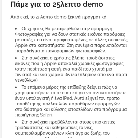
Πάμε για το 25λεπτο demo
Από εκεί, το 25λεπτο demo ξεκινά πραγματικά:
Οι χρήστες θα μεταφερθούν στην εφαρμογή
Φωτογραφίες για να δουν στατικές εικόνες παρόμοιες
με αυτές που είναι προφορτωμένες σε άλλες συσκευές
Apple στα καταστήματα. Στη συνέχεια παρουσιάζονται
παραδείγματα πανοραμικών φωτογραφιών.
Στη συνέχεια, ο χρήστης βλέπει τρισδιάστατες
εικόνες που η Apple αποκαλεί χωρικές φωτογραφίες
(στην περίπτωση αυτή, ένα παιδί που χτυπά μια
πινιάτα) και ένα χωρικό βίντεο (πλησίον από ένα πάρτι
γενεθλίων).
Το επόμενο μέρος της επίδειξης δείχνει πώς να
χρησιμοποιήσετε τα ακουστικά για να αντικαταστήσετε
έναν υπολογιστή ή ένα iPad. Αυτό εξηγεί τον τρόπο
τοποθέτησης πολλαπλών παραθύρων εφαρμογών
στο διάστημα και κύλισης ιστοσελίδων στο πρόγραμμα
περιήγησης Safari.
Στη συνέχεια προβάλλονται στους επισκέπτες
τρισδιάστατες και καθηλωτικές ταινίες,
συμπεριλαμβανομένων κλιπ άγριας ζωής, του