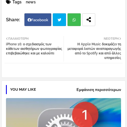
Tags
news
Facebook
Twi
Wh
ΠΑΛΑΙΌΤΕΡΗ
ΝΕΌΤΕΡΗ
iPhone 16: ο σχεδιασμός των
Η Apple Music δοκιμάζει τη
tter
atsa
κάθετων αισθητήρων φωτογραφίας
μεταφορά λιστών αναπαραγωγής
επιβεβαιώθηκε και με καλούπι
από το Spotify και από άλλες
υπηρεσίες
pp
YOU MAY LIKE
Εμφάνιση περισσότερων