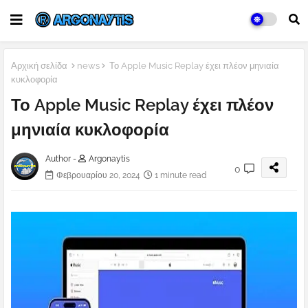
Αρχική σελίδα
news
Το Apple Music Replay έχει πλέον μηνιαία
κυκλοφορία
Το Apple Music Replay έχει πλέον
μηνιαία κυκλοφορία
Author -
Argonaytis
0
Φεβρουαρίου 20, 2024
1 minute read